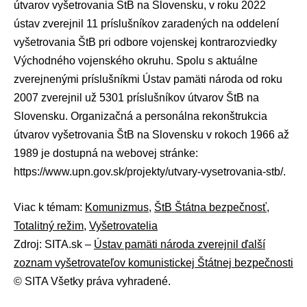
útvarov vyšetrovania ŠtB na Slovensku, v roku 2022
ústav zverejnil 11 príslušníkov zaradených na oddelení
vyšetrovania ŠtB pri odbore vojenskej kontrarozviedky
Východného vojenského okruhu. Spolu s aktuálne
zverejnenými príslušníkmi Ústav pamäti národa od roku
2007 zverejnil už 5301 príslušníkov útvarov ŠtB na
Slovensku. Organizačná a personálna rekonštrukcia
útvarov vyšetrovania ŠtB na Slovensku v rokoch 1966 až
1989 je dostupná na webovej stránke:
https://www.upn.gov.sk/projekty/utvary-vysetrovania-stb/.
Viac k témam:
Komunizmus
,
ŠtB Štátna bezpečnosť
,
Totalitný režim
,
Vyšetrovatelia
Zdroj: SITA.sk –
Ústav pamäti národa zverejnil ďalší
zoznam vyšetrovateľov komunistickej Štátnej bezpečnosti
© SITA Všetky práva vyhradené.