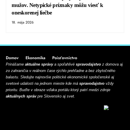
mužov. Netypické príznaky môžu viesť k
oneskorenej liečbe
18. mája 2026
Domov
Ekonomika
Poisťovníctvo
Prinášame
aktuálne správy
a spoľahlivé
spravodajstvo
z domova aj
zo zahraničia v reálnom čase rýchlo prehľadne a bez zbytočného
balastu. Sledujte najnovšie politické ekonomické spoločenské aj
svetové udalosti na jednom mieste kde má
spravodajstvo
vždy
prioritu. Buďte v obraze vďaka portálu ktorý patrí medzi zdroje
aktuálnych správ
pre Slovensko aj svet.