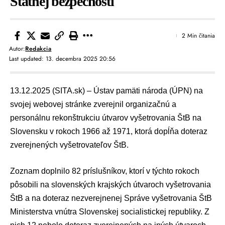
Štátnej bezpečnosti
2 Min čitania
Autor:
Redakcia
Last updated: 13. decembra 2025 20:56
13.12.2025 (SITA.sk) –
Ústav pamäti národa (ÚPN)
na
svojej webovej stránke zverejnil organizačnú a
personálnu rekonštrukciu útvarov vyšetrovania
ŠtB
na
Slovensku v rokoch 1966 až 1971, ktorá dopĺňa doteraz
zverejnených vyšetrovateľov ŠtB.
Zoznam doplnilo 82 príslušníkov, ktorí v týchto rokoch
pôsobili na slovenských krajských útvaroch vyšetrovania
ŠtB a na doteraz nezverejnenej Správe vyšetrovania ŠtB
Ministerstva vnútra Slovenskej socialistickej republiky. Z