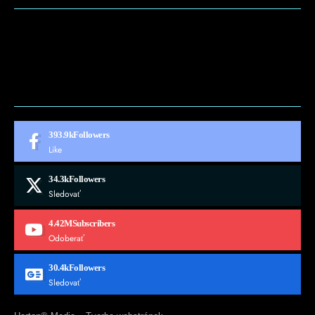
BLOG
CONTACT
MARKETMINDS HOME
UKÁŽKOVÁ STRÁNKA
393.9k
Followers
Like
34.3k
Followers
Sledovať
4.42M
Subscribers
Odoberať
30.4k
Followers
Sledovať