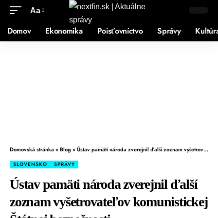
Aa
Domov
Ekonomika
Poisťovníctvo
Správy
Kultúr
Domovská stránka
»
Blog
»
Ústav pamäti národa zverejnil ďalší zoznam vyšetrovateľov komunistickej Štátnej bezpečnosti
SLOVENSKO
SPRÁVY
Ústav pamäti národa zverejnil ďalší
zoznam vyšetrovateľov komunistickej