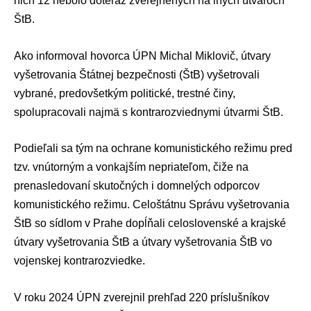
nich 12 nebolo doteraz zverejnených na iných útvaroch
ŠtB.
Ako informoval hovorca ÚPN
Michal Miklovič
, útvary
vyšetrovania Štátnej bezpečnosti (ŠtB) vyšetrovali
vybrané, predovšetkým politické, trestné činy,
spolupracovali najmä s kontrarozviednymi útvarmi ŠtB.
Podieľali sa tým na ochrane komunistického režimu pred
tzv. vnútorným a vonkajším nepriateľom, čiže na
prenasledovaní skutočných i domnelých odporcov
komunistického režimu. Celoštátnu Správu vyšetrovania
ŠtB so sídlom v Prahe dopĺňali celoslovenské a krajské
útvary vyšetrovania ŠtB a útvary vyšetrovania ŠtB vo
vojenskej kontrarozviedke.
V roku 2024 ÚPN zverejnil prehľad 220 príslušníkov