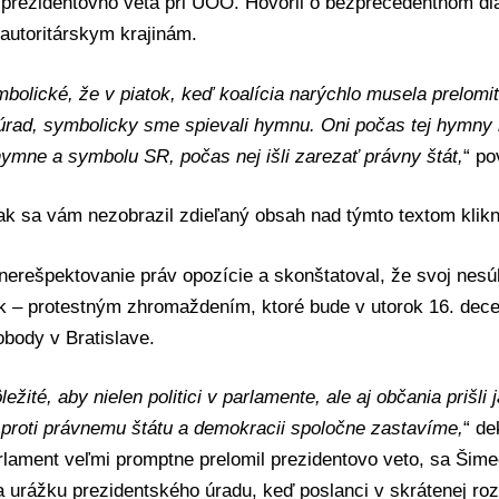
prezidentovho veta pri ÚOO. Hovoril o bezprecedentnom dia
autoritárskym krajinám.
mbolické, že v piatok, keď koalícia narýchlo musela prelomiť
 úrad, symbolicky sme spievali hymnu. Oni počas tej hymny
hymne a symbolu SR, počas nej išli zarezať právny štát,
“ po
 ak sa vám nezobrazil zdieľaný obsah nad týmto textom
klik
 nerešpektovanie práv opozície a skonštatoval, že svoj nes
ak – protestným zhromaždením, ktoré bude v utorok 16. dec
body v Bratislave.
ležité, aby nielen politici v parlamente, ale aj občania prišli
 proti právnemu štátu a demokracii spoločne zastavíme,
“ de
rlament veľmi promptne prelomil prezidentovo veto, sa Šimeč
 urážku prezidentského úradu, keď poslanci v skrátenej ro