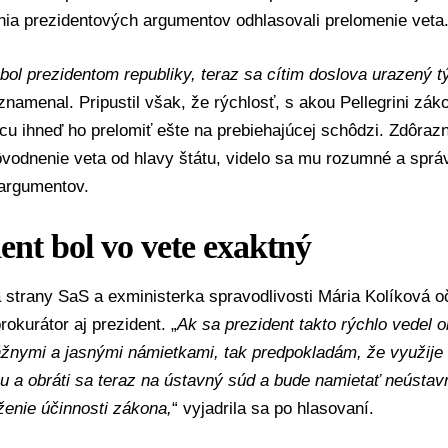
nia prezidentových argumentov odhlasovali prelomenie veta
ol prezidentom republiky, teraz sa cítim doslova urazený t
znamenal. Pripustil však, že rýchlosť, s akou Pellegrini zák
ncu ihneď ho prelomiť ešte na prebiehajúcej schôdzi. Zdôrazni
ôvodnenie veta od hlavy štátu, videlo sa mu rozumné a sprá
argumentov.
ent bol vo vete exaktný
 strany
SaS
a exministerka spravodlivosti
Mária Kolíková
oč
rokurátor aj prezident. „
Ak sa prezident takto rýchlo vedel o
žnymi a jasnými námietkami, tak predpokladám, že využije v
 a obráti sa teraz na ústavný súd a bude namietať neústav
ženie účinnosti zákona,
“ vyjadrila sa po hlasovaní.