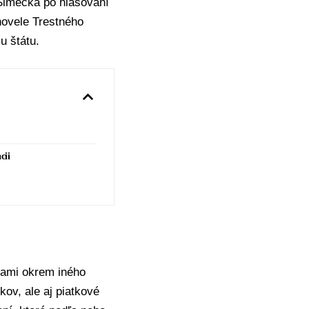
Šimečka
po hlasovaní
novele Trestného
u štátu.
cii
kami okrem iného
ov, ale aj piatkové