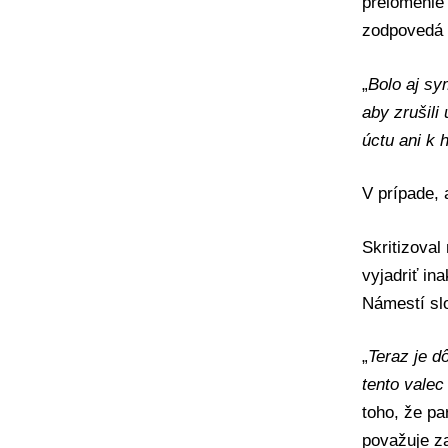
prelomenie 
zodpovedá 
„
Bolo aj sy
aby zrušili
úctu ani k 
V prípade,
Skritizoval
vyjadriť in
Námestí slo
„
Teraz je dô
tento valec
toho, že pa
považuje za