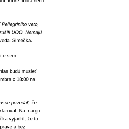
ní, ktoré podľa neho
 Pellegriniho veto,
 rušili ÚOO. Nemajú
vedal Šimečka.
nite sem
úhlas budú musieť
embra o 18:00 na
 jasne povedať, že
klaroval. Na margo
ka vyjadril, že to
zprave a bez