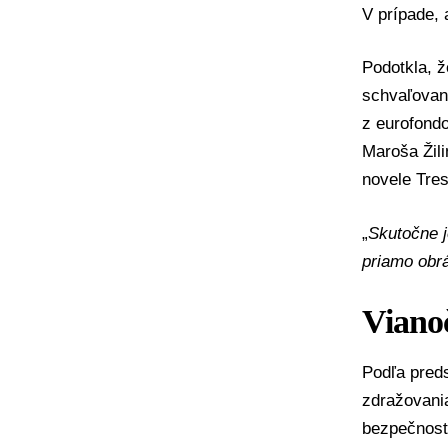
V prípade,
Podotkla, ž
schvaľovani
z eurofond
Maroša Žil
novele Tres
„
Skutočne j
priamo obrá
Vianoč
Podľa pred
zdražovania
bezpečnost