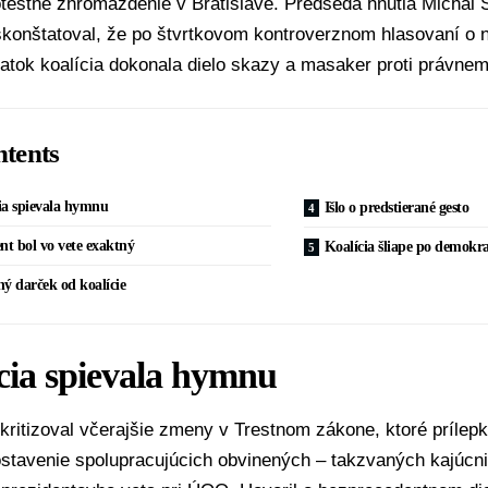
otestné zhromaždenie v Bratislave. Predseda hnutia
Michal 
skonštatoval, že po štvrtkovom kontroverznom hlasovaní o 
atok koalícia dokonala dielo skazy a masaker proti právnem
tents
ia spievala hymnu
Išlo o predstierané gesto
nt bol vo vete exaktný
Koalícia šliape po demokra
ý darček od koalície
cia spievala hymnu
kritizoval včerajšie zmeny v Trestnom zákone, ktoré prílep
stavenie spolupracujúcich obvinených – takzvaných kajúcnik