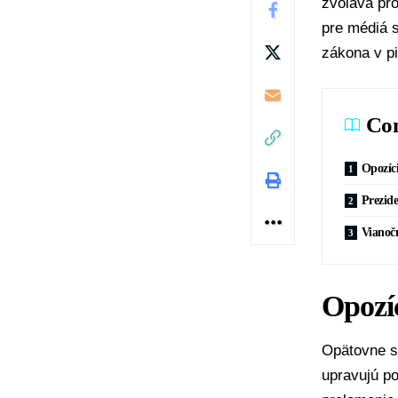
zvoláva pr
pre médiá 
zákona v pi
Con
Opozíc
Prezide
Vianočn
Opozí
Opätovne s
upravujú po