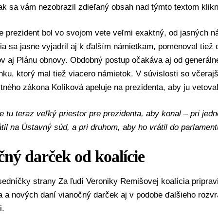
 ak sa vám nezobrazil zdieľaný obsah nad týmto textom
klik
e prezident bol vo svojom vete veľmi exaktný, od jasných n
a sa jasne vyjadril aj k ďalším námietkam, pomenoval tiež 
ov aj Plánu obnovy. Obdobný postup očakáva aj od generáln
inku
, ktorý mal tiež viacero námietok. V súvislosti so včera
tného zákona Kolíková apeluje na prezidenta, aby ju vetoval
e tu teraz veľký priestor pre prezidenta, aby konal – pri je
til na
Ústavný súd
, a pri druhom, aby ho vrátil do parlament
ný darček od koalície
sedníčky strany
Za ľudí
Veroniky Remišovej
koalícia priprav
 a nových daní vianočný darček aj v podobe ďalšieho rozvra
i.