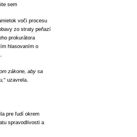
nite sem
ámietok voči procesu
obavy zo straty peňazí
eho prokurátora
jším hlasovaním o
.
dnom zákone, aby sa
u,
“ uzavrela.
ila pre ľudí okrem
tu spravodlivosti a