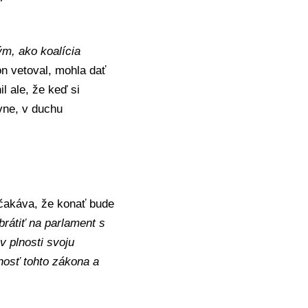
.
ým, ako koalícia
on vetoval, mohla dať
l ale, že keď si
vne, v duchu
akáva, že konať bude
brátiť na parlament s
 plnosti svoju
nosť tohto zákona a