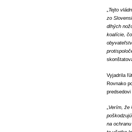
„
Tejto vlád
zo Slovensk
dlhých nož
koalície, 
obyvateľstv
protispoloč
skonštatova
Vyjadrila ľú
Rovnako po
predsedovi
„
Verím, že 
poškodzujú 
na ochranu