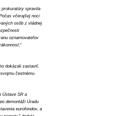
a prokuratúry spravila
Počas včerajšej noci
vaných osôb z vládnej
ezpečnosti
chranu oznamovateľov
 zákonnosť,
“
 to dokázali zastaviť.
i svojmu čestnému
ti Ústave SR a
e po demontáži Úradu
tavenia eurofondov, a