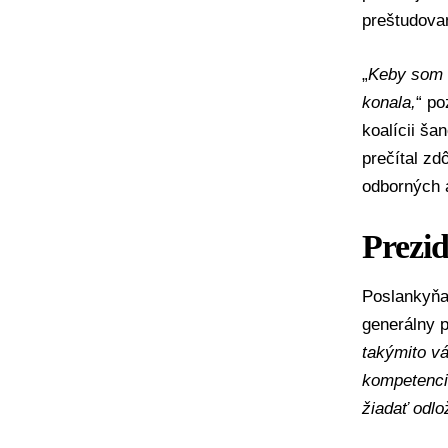
preštudova
„
Keby som b
konala,
“ po
koalícii ša
prečítal zd
odborných 
Prezid
Poslankyňa
generálny p
takýmito vá
kompetenciu
žiadať odlo