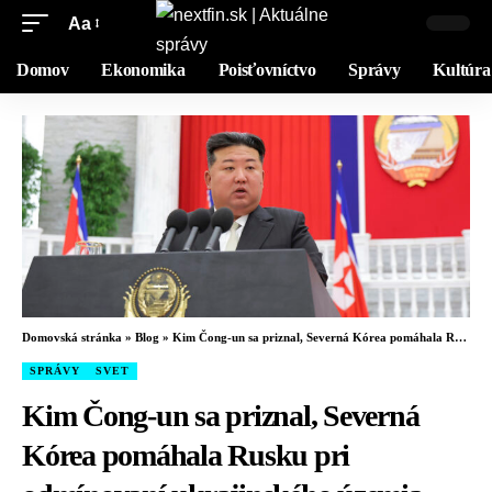
Aa
Domov
Ekonomika
Poisťovníctvo
Správy
Kultúra
Domovská stránka
»
Blog
»
Kim Čong-un sa priznal, Severná Kórea pomáhala Rusku pri odmínovaní ukrajinského územia
SPRÁVY
SVET
Kim Čong-un sa priznal, Severná
Kórea pomáhala Rusku pri