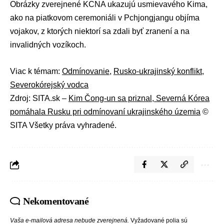
Obrázky zverejnené KCNA ukazujú usmievavého Kima,
ako na piatkovom ceremoniáli v Pchjongjangu objíma
vojakov, z ktorých niektorí sa zdali byť zranení a na
invalidných vozíkoch.
Viac k témam:
Odmínovanie
,
Rusko-ukrajinský konflikt
,
Severokórejský vodca
Zdroj: SITA.sk –
Kim Čong-un sa priznal, Severná Kórea
pomáhala Rusku pri odmínovaní ukrajinského územia
©
SITA Všetky práva vyhradené.
Nekomentované
Vaša e-mailová adresa nebude zverejnená.
Vyžadované polia sú