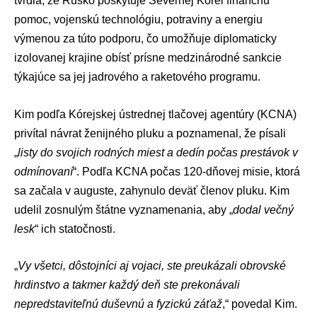
tvrdia, že Rusko poskytuje Severnej Kórei finančnú
pomoc, vojenskú technológiu, potraviny a energiu
výmenou za túto podporu, čo umožňuje diplomaticky
izolovanej krajine obísť prísne medzinárodné sankcie
týkajúce sa jej jadrového a raketového programu.
Kim podľa Kórejskej ústrednej tlačovej agentúry (KCNA)
privítal návrat ženijného pluku a poznamenal, že písali
„
listy do svojich rodných miest a dedín počas prestávok v
odmínovaní
“. Podľa KCNA počas 120-dňovej misie, ktorá
sa začala v auguste, zahynulo deväť členov pluku. Kim
udelil zosnulým štátne vyznamenania, aby „
dodal večný
lesk
“ ich statočnosti.
„
Vy všetci, dôstojníci aj vojaci, ste preukázali obrovské
hrdinstvo a takmer každý deň ste prekonávali
nepredstaviteľnú duševnú a fyzickú záťaž
,“ povedal Kim.