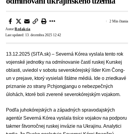
odmínovaní ukrajinského územia
2 Min čitania
Autor:
Redakcia
Last updated: 13. decembra 2025 12:42
13.12.2025 (SITA.sk) – Severná Kórea vyslala tento rok
vojenské jednotky na odmínovanie častí ruskej Kurskej
oblasti, uviedol v sobotu severokórejský líder
Kim Čong-
un
v prejave, ktorý vysielali štátne médiá. Ide o zriedkavé
priznanie zo strany Pchjongjangu o nebezpečných
úlohách, ktoré boli zverené severokórejským vojakom.
Podľa juhokórejských a západných spravodajských
agentúr Severná Kórea vyslala tisíce vojakov na podporu
takmer štvorročnej ruskej invázie na Ukrajinu. Analytici