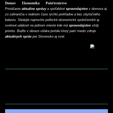
Domov
Ekonomika
Poisťovníctvo
Prinášame
aktuálne správy
a spoľahlivé
spravodajstvo
z domova aj
zo zahraničia v reálnom čase rýchlo prehľadne a bez zbytočného
balastu. Sledujte najnovšie politické ekonomické spoločenské aj
svetové udalosti na jednom mieste kde má
spravodajstvo
vždy
prioritu. Buďte v obraze vďaka portálu ktorý patrí medzi zdroje
aktuálnych správ
pre Slovensko aj svet.
BLOG
CONTACT
MARKETMINDS HOME
UKÁŽKOVÁ STRÁNKA