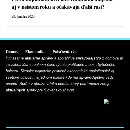
aj v neistom roku a očakávajú ďalší rast?
29. januára 2026
Domov
Ekonomika
Poisťovníctvo
Prinášame
aktuálne správy
a spoľahlivé
spravodajstvo
z domova aj
zo zahraničia v reálnom čase rýchlo prehľadne a bez zbytočného
balastu. Sledujte najnovšie politické ekonomické spoločenské aj
svetové udalosti na jednom mieste kde má
spravodajstvo
vždy
prioritu. Buďte v obraze vďaka portálu ktorý patrí medzi zdroje
aktuálnych správ
pre Slovensko aj svet.