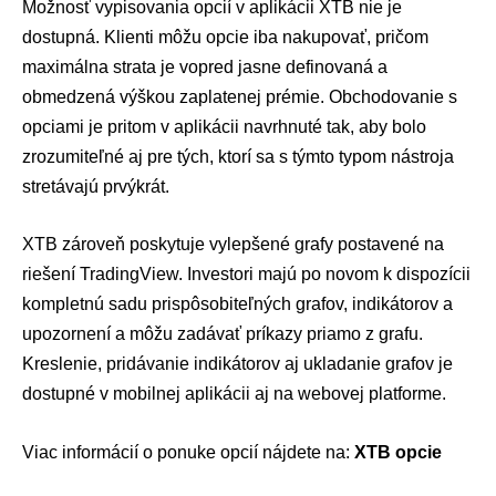
Možnosť vypisovania opcií v aplikácii XTB nie je
dostupná. Klienti môžu opcie iba nakupovať, pričom
maximálna strata je vopred jasne definovaná a
obmedzená výškou zaplatenej prémie. Obchodovanie s
opciami je pritom v aplikácii navrhnuté tak, aby bolo
zrozumiteľné aj pre tých, ktorí sa s týmto typom nástroja
stretávajú prvýkrát.
XTB zároveň poskytuje vylepšené grafy postavené na
riešení TradingView. Investori majú po novom k dispozícii
kompletnú sadu prispôsobiteľných grafov, indikátorov a
upozornení a môžu zadávať príkazy priamo z grafu.
Kreslenie, pridávanie indikátorov aj ukladanie grafov je
dostupné v mobilnej aplikácii aj na webovej platforme.
Viac informácií o ponuke opcií nájdete na:
XTB opcie