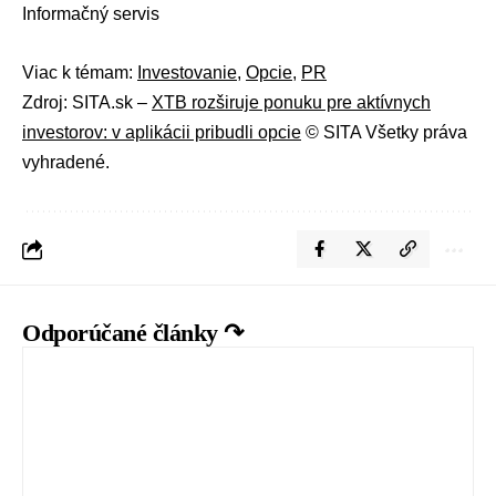
Informačný servis
Viac k témam:
Investovanie
,
Opcie
,
PR
Zdroj: SITA.sk –
XTB rozširuje ponuku pre aktívnych
investorov: v aplikácii pribudli opcie
© SITA Všetky práva
vyhradené.
Odporúčané články ↷