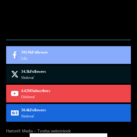
BLOG
CONTACT
MARKETMINDS HOME
UKÁŽKOVÁ STRÁNKA
393.9k
Followers
Like
34.3k
Followers
Sledovať
4.42M
Subscribers
Odoberať
30.4k
Followers
Sledovať
Harton® Media –
Tvorba webstránok