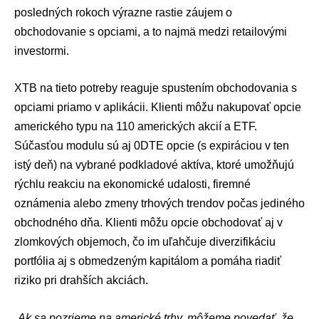
posledných rokoch výrazne rastie záujem o
obchodovanie s opciami, a to najmä medzi retailovými
investormi.
XTB na tieto potreby reaguje spustením obchodovania s
opciami priamo v aplikácii. Klienti môžu nakupovať opcie
amerického typu na 110 amerických akcií a ETF.
Súčasťou modulu sú aj 0DTE opcie (s expiráciou v ten
istý deň) na vybrané podkladové aktíva, ktoré umožňujú
rýchlu reakciu na ekonomické udalosti, firemné
oznámenia alebo zmeny trhových trendov počas jediného
obchodného dňa. Klienti môžu opcie obchodovať aj v
zlomkových objemoch, čo im uľahčuje diverzifikáciu
portfólia aj s obmedzeným kapitálom a pomáha riadiť
riziko pri drahších akciách.
„
Ak sa pozrieme na americké trhy, môžeme povedať, že