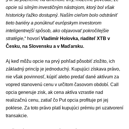
opcie sú silným investičným nástrojom, ktorý bol však
historicky ťažko dostupný. Naším cieľom bolo odstrániť
tieto bariéry a ponúknuť európskym investorom
inteligentnejší spôsob, ako objavovať pokročilejšie
stratégie,
“ hovorí
Vladimír Holovka, riaditeľ XTB v
Česku, na Slovensku a v Maďarsku.
Aj keď môžu opcie na prvý pohľad pôsobiť zložito, ich
základný princíp je jednoduchý. Kupujúci získava právo,
nie však povinnosť, kúpiť alebo predať dané aktívum za
vopred stanovenú cenu v určitom časovom období. Call
opcia generuje zisk, ak cena aktíva vzrastie nad
realizačnú cenu, zatiaľ čo Put opcia profituje pri jej
poklese. Za toto právo platí kupujúci prémiu pri uzatvorení
transakcie.