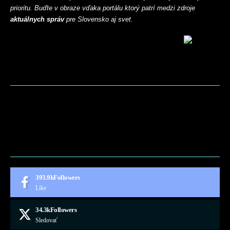
prioritu. Buďte v obraze vďaka portálu ktorý patrí medzi zdroje
aktuálnych správ
pre Slovensko aj svet.
BLOG
CONTACT
MARKETMINDS HOME
UKÁŽKOVÁ STRÁNKA
393.9k
Followers
Like
34.3k
Followers
Sledovať