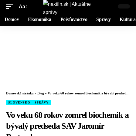
Aa
Domov
Ekonomika
Poisťovníctvo
Správy
Kultúra
Domovská stránka
»
Blog
»
Vo veku 68 rokov zomrel biochemik a bývalý predseda SAV Jaromír Pastorek
SLOVENSKO
SPRÁVY
Vo veku 68 rokov zomrel biochemik a
bývalý predseda SAV Jaromír