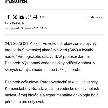
Pastorek
1 Min čitania
Autor:
Redakcia
Last updated: 24. januára 2026 13:39
24.1.2026 (SITA.sk) – Vo veku 68 rokov zomrel bývalý
predseda
Slovenskej akadémie vied (SaV)
a bývalý
riaditeľ
Virologického ústavu SAV
profesor Jaromír
Pastorek. Významný vedec navždy odišiel v sobotu v
skorých ranných hodinách po ťažkej chorobe.
Pastorek vyštudoval Prírodovedeckú fakultu
Univerzity
Komenského v Bratislave
. Jeho vedecké dielo v oblasti
molekulárnej biológie a experimentálne onkológie bolo
prínosom pre celý svet.