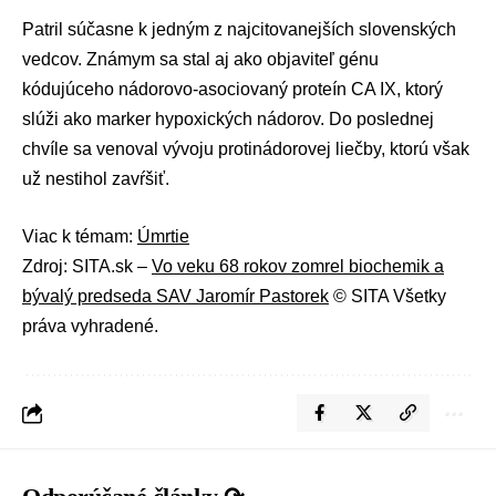
Patril súčasne k jedným z najcitovanejších slovenských
vedcov. Známym sa stal aj ako objaviteľ génu
kódujúceho nádorovo-asociovaný proteín CA IX, ktorý
slúži ako marker hypoxických nádorov. Do poslednej
chvíle sa venoval vývoju protinádorovej liečby, ktorú však
už nestihol zavŕšiť.
Viac k témam:
Úmrtie
Zdroj: SITA.sk –
Vo veku 68 rokov zomrel biochemik a
bývalý predseda SAV Jaromír Pastorek
© SITA Všetky
práva vyhradené.