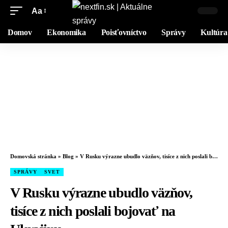
Aa
Domov
Ekonomika
Poisťovníctvo
Správy
Kultúra
Domovská stránka
»
Blog
»
V Rusku výrazne ubudlo väzňov, tisíce z nich poslali bojovať na Ukrajinu
SPRÁVY
SVET
V Rusku výrazne ubudlo väzňov,
tisíce z nich poslali bojovať na