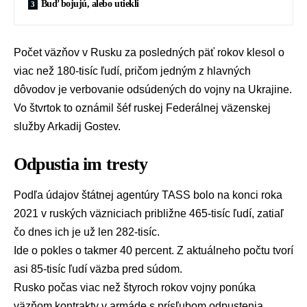
Buď bojujú, alebo utiekli
Počet väzňov v
Rusku
za posledných päť rokov klesol o
viac než 180-tisíc ľudí, pričom jedným z hlavných
dôvodov je verbovanie odsúdených do vojny na
Ukrajine
.
Vo štvrtok to oznámil šéf ruskej Federálnej väzenskej
služby Arkadij Gostev.
Odpustia im tresty
Podľa údajov štátnej agentúry
TASS
bolo na konci roka
2021 v ruských väzniciach približne 465-tisíc ľudí, zatiaľ
čo dnes ich je už len 282-tisíc.
Ide o pokles o takmer 40 percent. Z aktuálneho počtu tvorí
asi 85-tisíc ľudí väzba pred súdom.
Rusko počas viac než štyroch rokov vojny ponúka
väzňom kontrakty v armáde s prísľubom odpustenia