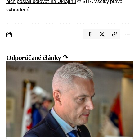
nich poslali bojovať na Ukrajinu
© SITA Všetky práva
vyhradené.
Odporúčané články ↷