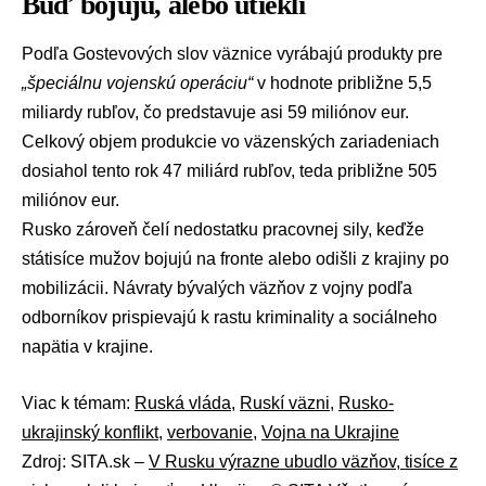
Buď bojujú, alebo utiekli
Podľa Gostevových slov väznice vyrábajú produkty pre
„špeciálnu vojenskú operáciu“
v hodnote približne 5,5
miliardy rubľov, čo predstavuje asi 59 miliónov eur.
Celkový objem produkcie vo väzenských zariadeniach
dosiahol tento rok 47 miliárd
rubľov
, teda približne 505
miliónov eur.
Rusko zároveň čelí nedostatku pracovnej sily, keďže
státisíce mužov bojujú na fronte alebo odišli z krajiny po
mobilizácii. Návraty bývalých väzňov z vojny podľa
odborníkov prispievajú k rastu kriminality a sociálneho
napätia v krajine.
Viac k témam:
Ruská vláda
,
Ruskí väzni
,
Rusko-
ukrajinský konflikt
,
verbovanie
,
Vojna na Ukrajine
Zdroj: SITA.sk –
V Rusku výrazne ubudlo väzňov, tisíce z