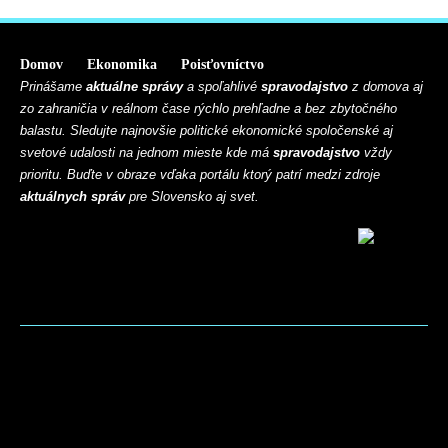
Domov
Ekonomika
Poisťovníctvo
Prinášame
aktuálne správy
a spoľahlivé
spravodajstvo
z domova aj
zo zahraničia v reálnom čase rýchlo prehľadne a bez zbytočného
balastu. Sledujte najnovšie politické ekonomické spoločenské aj
svetové udalosti na jednom mieste kde má
spravodajstvo
vždy
prioritu. Buďte v obraze vďaka portálu ktorý patrí medzi zdroje
aktuálnych správ
pre Slovensko aj svet.
BLOG
CONTACT
MARKETMINDS HOME
UKÁŽKOVÁ STRÁNKA