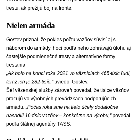
trestu, ak prežijú boj na fronte.
Nielen armáda
Gostev priznal, že pokles počtu väzňov súvisí aj s
náborom do armády, hoci podľa neho zohrávajú úlohu aj
častejšie podmienečné tresty a alternatívne formy
trestania.
„Ak bolo na konci roka 2021 vo väzniciach 465-tisíc ľudí,
teraz ich je 282-tisíc,“
uviedol Gostev.
Šéf väzenskej služby zároveň povedal, že tisíce väzňov
pracujú vo výrobných prevádzkach podporujúcich
armádu.
„Počas roka sme na tieto účely dodatočne
nasadili 16-tisíc väzňov – konkrétne na výrobu,“
povedal
podľa štátnej agentúry TASS.