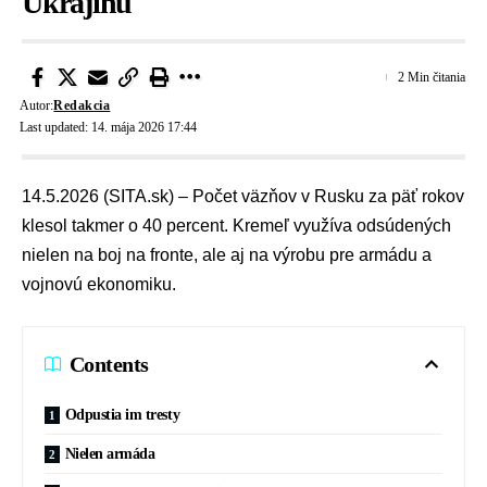
Ukrajinu
2 Min čitania
Autor:
Redakcia
Last updated: 14. mája 2026 17:44
14.5.2026 (SITA.sk) – Počet väzňov v Rusku za päť rokov
klesol takmer o 40 percent. Kremeľ využíva odsúdených
nielen na boj na fronte, ale aj na výrobu pre armádu a
vojnovú ekonomiku.
Contents
Odpustia im tresty
Nielen armáda