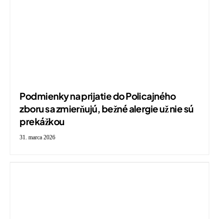
Podmienky na prijatie do Policajného
zboru sa zmierňujú, bežné alergie už nie sú
prekážkou
31. marca 2026