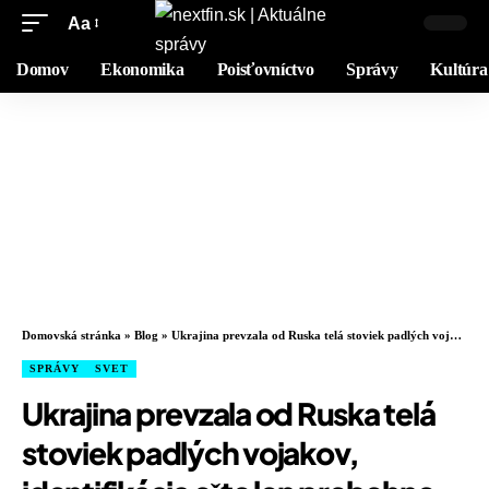
Aa
Domov
Ekonomika
Poisťovníctvo
Správy
Kultúra
Domovská stránka
»
Blog
»
Ukrajina prevzala od Ruska telá stoviek padlých vojakov, identifikácia ešte len prebehne
SPRÁVY
SVET
Ukrajina prevzala od Ruska telá
stoviek padlých vojakov,