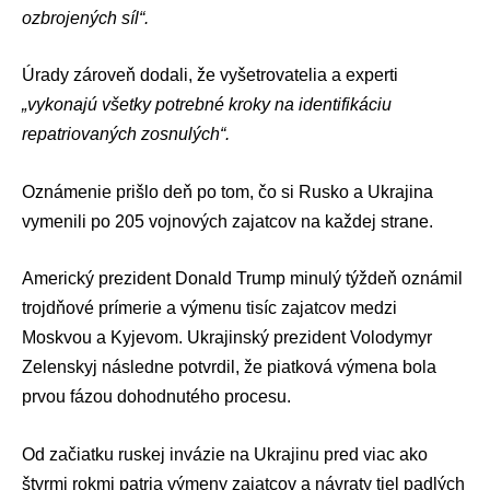
ozbrojených síl“.
Úrady zároveň dodali, že vyšetrovatelia a experti
„vykonajú všetky potrebné kroky na identifikáciu
repatriovaných zosnulých“.
Oznámenie prišlo deň po tom, čo si Rusko a Ukrajina
vymenili po 205 vojnových zajatcov na každej strane.
Americký prezident
Donald Trump
minulý týždeň oznámil
trojdňové prímerie a výmenu tisíc zajatcov medzi
Moskvou a Kyjevom. Ukrajinský prezident
Volodymyr
Zelenskyj
následne potvrdil, že piatková výmena bola
prvou fázou dohodnutého procesu.
Od začiatku
ruskej invázie na Ukrajinu
pred viac ako
štyrmi rokmi patria výmeny zajatcov a návraty tiel padlých