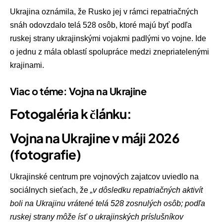
Ukrajina oznámila, že Rusko jej v rámci repatriačných
snáh odovzdalo telá 528 osôb, ktoré majú byť podľa
ruskej strany ukrajinskými vojakmi padlými vo vojne. Ide
o jednu z mála oblastí spolupráce medzi znepriatelenými
krajinami.
Viac o téme: Vojna na Ukrajine
Fotogaléria k článku:
Vojna na Ukrajine v máji 2026
(fotografie)
Ukrajinské centrum pre vojnových zajatcov uviedlo na
sociálnych sieťach, že
„v dôsledku repatriačných aktivít
boli na Ukrajinu vrátené telá 528 zosnulých osôb; podľa
ruskej strany môže ísť o ukrajinských príslušníkov