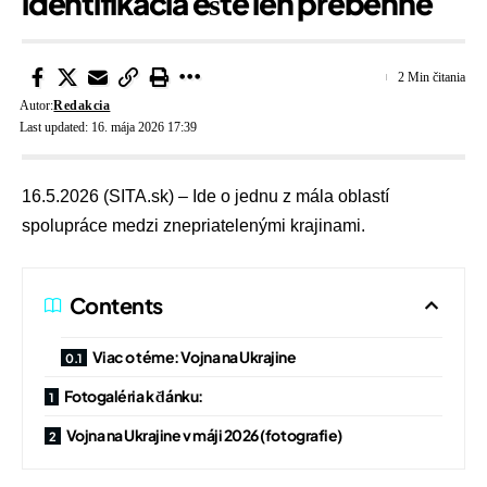
identifikácia ešte len prebehne
2 Min čitania
Autor:
Redakcia
Last updated: 16. mája 2026 17:39
16.5.2026 (SITA.sk) – Ide o jednu z mála oblastí
spolupráce medzi znepriatelenými krajinami.
Contents
Viac o téme: Vojna na Ukrajine
Fotogaléria k článku:
Vojna na Ukrajine v máji 2026 (fotografie)