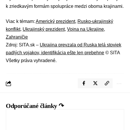
k zriedkavým formám spolupráce medzi oboma krajinami.
Viac k témam:
Americký prezident
,
Rusko-ukrajinský
konflikt
,
Ukrajinský prezident
,
Vojna na Ukrajine
,
Zahraničie
Zdroj: SITA.sk –
Ukrajina prevzala od Ruska telá stoviek
padlých vojakov, identifikácia ešte len prebehne
© SITA
Všetky práva vyhradené.
Odporúčané články ↷