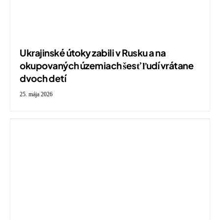
Ukrajinské útoky zabili v Rusku a na
okupovaných územiach šesť ľudí vrátane
dvoch detí
25. mája 2026