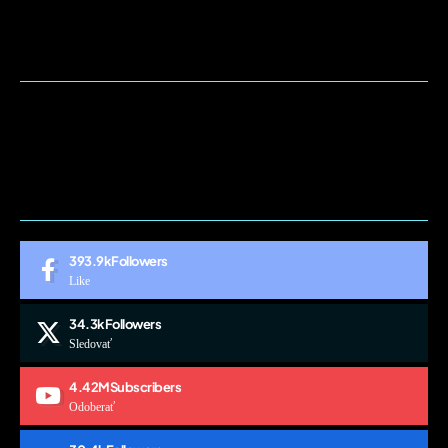
BLOG
CONTACT
MARKETMINDS HOME
UKÁŽKOVÁ STRÁNKA
393.9k
Followers
Like
34.3k
Followers
Sledovať
4.42M
Subscribers
Odoberať