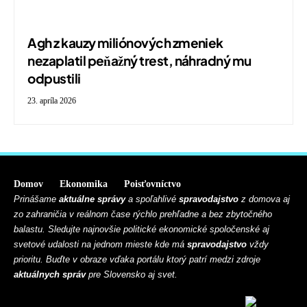
Agh z kauzy miliónových zmeniek
nezaplatil peňažný trest, náhradný mu
odpustili
23. apríla 2026
Domov
Ekonomika
Poisťovníctvo
Prinášame
aktuálne správy
a spoľahlivé
spravodajstvo
z domova aj
zo zahraničia v reálnom čase rýchlo prehľadne a bez zbytočného
balastu. Sledujte najnovšie politické ekonomické spoločenské aj
svetové udalosti na jednom mieste kde má
spravodajstvo
vždy
prioritu. Buďte v obraze vďaka portálu ktorý patrí medzi zdroje
aktuálnych správ
pre Slovensko aj svet.