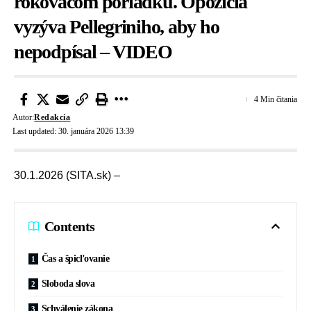
rokovacom poriadku. Opozícia
vyzýva Pellegriniho, aby ho
nepodpísal – VIDEO
4 Min čitania
Autor:
Redakcia
Last updated: 30. januára 2026 13:39
30.1.2026 (SITA.sk) –
Contents
Čas a špicľovanie
Sloboda slova
Schválenie zákona