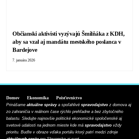
Občianski aktivisti vyzývajú Šmilňáka z KDH,
aby sa vzal aj mandátu mestského poslanca v
Bardejove
7. januára 2026
Domov
Ekonomika
Poisťovníctvo
Prinášame
aktuálne správy
a spoľahlivé
spravodajstvo
z domova aj
zo zahraničia v reálnom čase rýchlo prehľadne a bez zbytočného
balastu. Sledujte najnovšie politické ekonomické spoločenské aj
svetové udalosti na jednom mieste kde má
spravodajstvo
vždy
prioritu. Buďte v obraze vďaka portálu ktorý patrí medzi zdroje
aktuálnych správ
pre Slovensko aj svet.