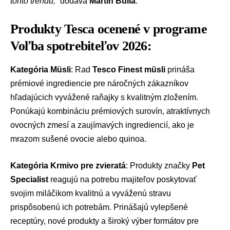
tohto trendu,“
dodáva
Martin Bulla
.
Produkty Tesca ocenené v programe
Voľba spotrebiteľov 2026:
Kategória Müsli
: Rad
Tesco Finest müsli
prináša
prémiové ingrediencie pre náročných zákazníkov
hľadajúcich vyvážené raňajky s kvalitným zložením.
Ponúkajú kombináciu prémiových surovín, atraktívnych
ovocných zmesí a zaujímavých ingrediencií, ako je
mrazom sušené ovocie alebo quinoa.
Kategória Krmivo pre zvieratá
: Produkty značky
Pet
Specialist
reagujú na potrebu majiteľov poskytovať
svojim miláčikom kvalitnú a vyváženú stravu
prispôsobenú ich potrebám. Prinášajú vylepšené
receptúry, nové produkty a široký výber formátov pre