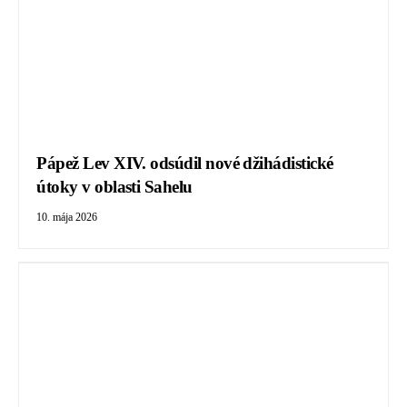
Pápež Lev XIV. odsúdil nové džihádistické
útoky v oblasti Sahelu
10. mája 2026