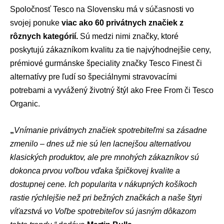
Spoločnosť Tesco na Slovensku má v súčasnosti vo
svojej ponuke
viac ako 60 privátnych značiek z
rôznych kategórií.
Sú medzi nimi značky, ktoré
poskytujú zákazníkom kvalitu za tie najvýhodnejšie ceny,
prémiové gurmánske špeciality značky Tesco Finest či
alternatívy pre ľudí so špeciálnymi stravovacími
potrebami a vyvážený životný štýl ako Free From či Tesco
Organic.
„
Vnímanie privátnych značiek spotrebiteľmi sa zásadne
zmenilo – dnes už nie sú len lacnejšou alternatívou
klasických produktov, ale pre mnohých zákazníkov sú
dokonca prvou voľbou vďaka špičkovej kvalite a
dostupnej cene. Ich popularita v nákupných košíkoch
rastie rýchlejšie než pri bežných značkách a naše štyri
víťazstvá vo Voľbe spotrebiteľov sú jasným dôkazom