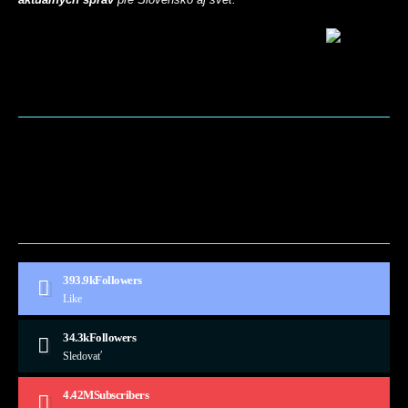
BLOG
CONTACT
MARKETMINDS HOME
UKÁŽKOVÁ STRÁNKA
393.9k
Followers
Like
34.3k
Followers
Sledovať
4.42M
Subscribers