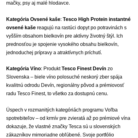
mačky, psy aj malé hlodavce.
Kategória Ovsené kaše
:
Tesco High Protein instantné
ovsené kaše
reagujú na rastúci dopyt po potravinách s
vyšším obsahom bielkovín pre aktívny životný štýl. Ich
prednosťou je spojenie vysokého obsahu bielkovín,
jednoduchej prípravy a atraktívnych príchutí.
Kategória Víno
: Produkt
Tesco Finest Devín
zo
Slovenska – biele víno polosuché neskorý zber spája
kvalitnú odrodu Devín, regionálny pôvod a prémiovosť
radu Tesco Finest, to všetko za dostupnú cenu.
Úspech v rozmanitých kategóriách programu Voľba
spotrebiteľov – od krmív pre zvieratá až po prémiové vína
dokazuje, že vlastné značky Tesca sú u slovenských
zákazníkov mimoriadne obľúbené. Svoje portfólio