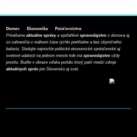
Domov
Ekonomika
Poisťovníctvo
Prinášame
aktuálne správy
a spoľahlivé
spravodajstvo
z domova aj
zo zahraničia v reálnom čase rýchlo prehľadne a bez zbytočného
balastu. Sledujte najnovšie politické ekonomické spoločenské aj
svetové udalosti na jednom mieste kde má
spravodajstvo
vždy
prioritu. Buďte v obraze vďaka portálu ktorý patrí medzi zdroje
aktuálnych správ
pre Slovensko aj svet.
BLOG
CONTACT
MARKETMINDS HOME