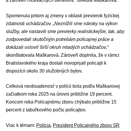
a zároveň motivačných benefitov,“
uviedla Maškarová.
Spomenula pritom aj zmeny v oblasti previerok fyzickej
zdatnosti uchádzačov.
„Neznížili sme nároky na výkon
služby, ale nastavili sme previerky realistickejšie, tak, aby
zodpovedali skutočným potrebám policajnej práce a
dokázali osloviť širší okruh mladých uchádzačov,“
skonštatovala Maškarová. Zároveň doplnila, že v rámci
Bratislavského kraja
dostali novoprijatí policajti k
dispozícii okolo 30 služobných bytov.
Celková neobsadenosť v polícii bola podľa Maškarovej
začiatkom roka 2025 na úrovni približne 19 percent.
Koncom roka Policajnému zboru chýbalo približne 15
percent z tabuľkového počtu policajtov.
Viac k témam:
Polícia
,
Prezident Policajného zboru SR