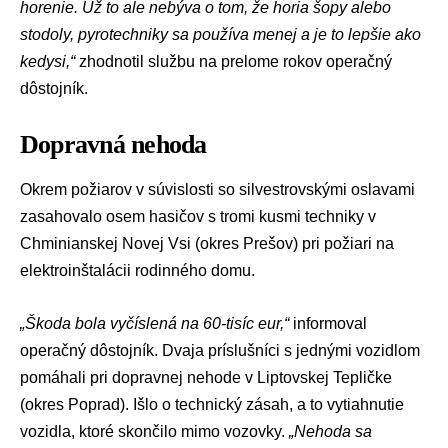
horenie. Už to ale nebýva o tom, že horia šopy alebo
stodoly, pyrotechniky sa používa menej a je to lepšie ako
kedysi,“
zhodnotil službu na prelome rokov operačný
dôstojník.
Dopravná nehoda
Okrem požiarov v súvislosti so silvestrovskými oslavami
zasahovalo osem hasičov s tromi kusmi techniky v
Chminianskej Novej Vsi (okres Prešov) pri požiari na
elektroinštalácii rodinného domu.
„Škoda bola vyčíslená na 60-tisíc eur,“
informoval
operačný dôstojník. Dvaja príslušníci s jednými vozidlom
pomáhali pri dopravnej nehode v Liptovskej Tepličke
(okres Poprad). Išlo o technický zásah, a to vytiahnutie
vozidla, ktoré skončilo mimo vozovky.
„Nehoda sa