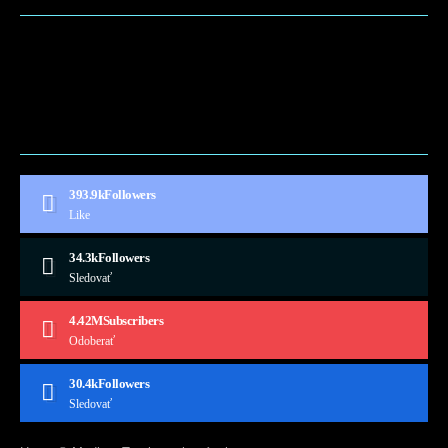
BLOG
CONTACT
MARKETMINDS HOME
UKÁŽKOVÁ STRÁNKA
393.9k
Followers
Like
34.3k
Followers
Sledovať
4.42M
Subscribers
Odoberať
30.4k
Followers
Sledovať