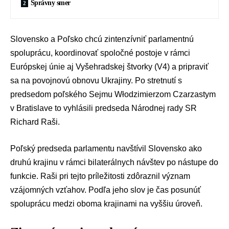
Správny smer
Slovensko a Poľsko chcú zintenzívniť parlamentnú
spoluprácu, koordinovať spoločné postoje v rámci
Európskej únie
aj
Vyšehradskej štvorky (V4)
a pripraviť
sa na povojnovú obnovu Ukrajiny. Po stretnutí s
predsedom poľského Sejmu Włodzimierzom Czarzastym
v Bratislave to vyhlásili predseda Národnej rady SR
Richard Raši
.
Poľský predseda parlamentu navštívil Slovensko ako
druhú krajinu v rámci bilaterálnych návštev po nástupe do
funkcie. Raši pri tejto príležitosti zdôraznil význam
vzájomných vzťahov. Podľa jeho slov je čas posunúť
spoluprácu medzi oboma krajinami na vyššiu úroveň.