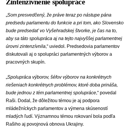
Zintenzívnenie spolupráce
„
Som presvedčený, že práve teraz po nástupe pána
predsedu parlamentu do funkcie a pri tom, ako Slovensko
bude predsedať vo Vyšehradskej štvorke, je čas na to,
aby sa táto spolupráca aj na tejto najvyššej parlamentnej
úrovni zintenzívnila
,“ uviedol. Predsedovia parlamentov
diskutovali aj o spolupráci parlamentných výborov a
pracovných skupín.
„
Spolupráca výborov, šéfov výborov na konkrétnych
riešeniach konkrétnych problémov, ktoré doba prináša,
bude jednou z tém parlamentnej spolupráce
,“ povedal
Raši. Dodal, že dôležitou témou je aj podpora
mládežníckych parlamentov a výmena skúseností
mladých ľudí. Významnou témou rokovaní bola podľa
Rašiho aj povojnová obnova Ukrajiny.