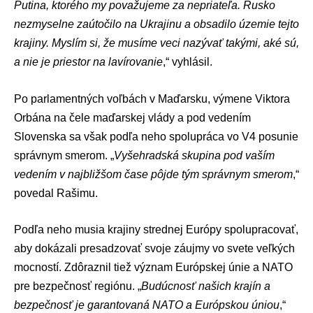
Putina, ktorého my považujeme za nepriateľa. Rusko
nezmyselne zaútočilo na Ukrajinu a obsadilo územie tejto
krajiny. Myslím si, že musíme veci nazývať takými, aké sú,
a nie je priestor na lavírovanie
,“ vyhlásil.
Po parlamentných voľbách v Maďarsku, výmene Viktora
Orbána na čele maďarskej vlády a pod vedením
Slovenska sa však podľa neho spolupráca vo V4 posunie
správnym smerom. „
Vyšehradská skupina pod vaším
vedením v najbližšom čase pôjde tým správnym smerom
,“
povedal Rašimu.
Podľa neho musia krajiny strednej Európy spolupracovať,
aby dokázali presadzovať svoje záujmy vo svete veľkých
mocností. Zdôraznil tiež význam Európskej únie a
NATO
pre bezpečnosť regiónu. „
Budúcnosť našich krajín a
bezpečnosť je garantovaná NATO a Európskou úniou
,“