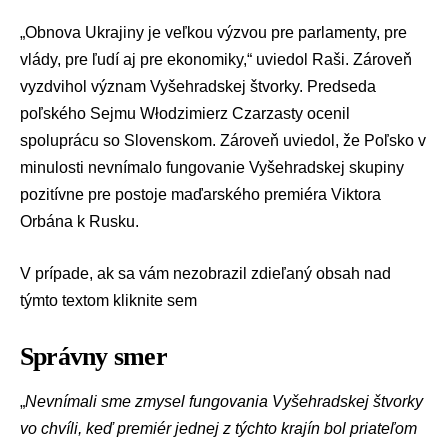
„Obnova Ukrajiny je veľkou výzvou pre parlamenty, pre
vlády, pre ľudí aj pre ekonomiky,“ uviedol Raši. Zároveň
vyzdvihol význam Vyšehradskej štvorky. Predseda
poľského Sejmu Włodzimierz Czarzasty ocenil
spoluprácu so Slovenskom. Zároveň uviedol, že Poľsko v
minulosti nevnímalo fungovanie Vyšehradskej skupiny
pozitívne pre postoje maďarského premiéra
Viktora
Orbána
k Rusku.
V prípade, ak sa vám nezobrazil zdieľaný obsah nad
týmto textom
kliknite sem
Správny smer
„
Nevnímali sme zmysel fungovania Vyšehradskej štvorky
vo chvíli, keď premiér jednej z týchto krajín bol priateľom