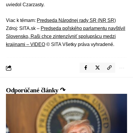
uviedol Czarzasty.
Viac k témam:
Predseda Národnej rady SR (NR SR)
Zdroj: SITA.sk –
Predseda poľského parlamentu navštívil
Slovensko, Raši chce zintenzívniť spoluprácu medzi
krajinami – VIDEO
© SITA Všetky práva vyhradené.
Odporúčané články ↷