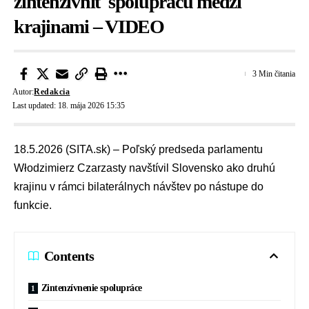
zintenzívniť spoluprácu medzi
krajinami – VIDEO
3 Min čitania
Autor:
Redakcia
Last updated: 18. mája 2026 15:35
18.5.2026 (SITA.sk) – Poľský predseda parlamentu
Włodzimierz Czarzasty navštívil Slovensko ako druhú
krajinu v rámci bilaterálnych návštev po nástupe do
funkcie.
Contents
Zintenzívnenie spolupráce