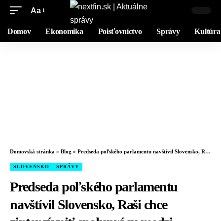
Aa
Domov
Ekonomika
Poisťovníctvo
Správy
Kultúra
Domovská stránka
»
Blog
»
Predseda poľského parlamentu navštívil Slovensko, Raši chce zintenzívniť spoluprácu medzi krajinami – VIDEO
SLOVENSKO
SPRÁVY
Predseda poľského parlamentu
navštívil Slovensko, Raši chce