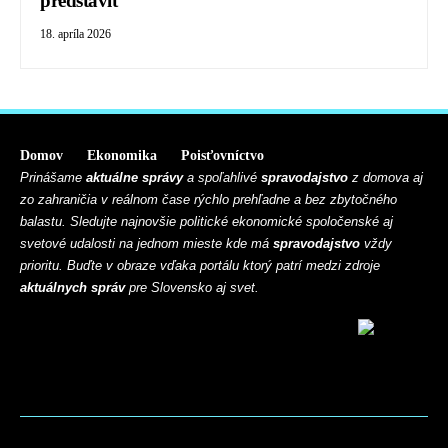
predstaviť
18. apríla 2026
Domov
Ekonomika
Poisťovníctvo
Prinášame
aktuálne správy
a spoľahlivé
spravodajstvo
z domova aj
zo zahraničia v reálnom čase rýchlo prehľadne a bez zbytočného
balastu. Sledujte najnovšie politické ekonomické spoločenské aj
svetové udalosti na jednom mieste kde má
spravodajstvo
vždy
prioritu. Buďte v obraze vďaka portálu ktorý patrí medzi zdroje
aktuálnych správ
pre Slovensko aj svet.
BLOG