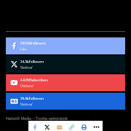
CONTACT
MARKETMINDS HOME
UKÁŽKOVÁ STRÁNKA
393.9k
Followers
Like
34.3k
Followers
Sledovať
4.42M
Subscribers
Odoberať
30.4k
Followers
Sledovať
Harton® Media –
Tvorba webstránok