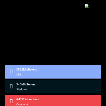
BLOG
CONTACT
MARKETMINDS HOME
UKÁŽKOVÁ STRÁNKA
393.9k
Followers
Like
34.3k
Followers
Sledovať
4.42M
Subscribers
Odoberať