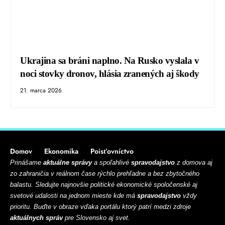
Ukrajina sa bráni naplno. Na Rusko vyslala v
noci stovky dronov, hlásia zranených aj škody
21. marca 2026
Domov
Ekonomika
Poisťovníctvo
Prinášame
aktuálne správy
a spoľahlivé
spravodajstvo
z domova aj
zo zahraničia v reálnom čase rýchlo prehľadne a bez zbytočného
balastu. Sledujte najnovšie politické ekonomické spoločenské aj
svetové udalosti na jednom mieste kde má
spravodajstvo
vždy
prioritu. Buďte v obraze vďaka portálu ktorý patrí medzi zdroje
aktuálnych správ
pre Slovensko aj svet.