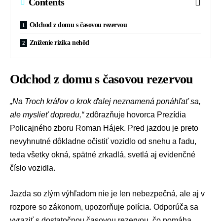
Contents
Odchod z domu s časovou rezervou
Zníženie rizika nehôd
Odchod z domu s časovou rezervou
„Na Troch kráľov o krok ďalej neznamená ponáhľať sa,
ale myslieť dopredu,“
zdôrazňuje
hovorca Prezídia
Policajného zboru
Roman Hájek
. Pred jazdou je preto
nevyhnutné dôkladne očistiť vozidlo od snehu a ľadu,
teda všetky okná, spätné zrkadlá, svetlá aj evidenčné
číslo vozidla.
Jazda so zlým výhľadom nie je len nebezpečná, ale aj v
rozpore so zákonom, upozorňuje polícia. Odporúča sa
vyraziť s dostatočnou časovou rezervou, čo pomáha