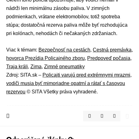
nádrži len minimálnu zásobu paliva. V zimných
podmienkach, vrátane elektromobilov, totiž spotreba
stúpa; dostatočná rezerva paliva môže byť rozhodujúca
pri kolónach, nehodách či nečakaných zdržaniach.
Viac k témam:
Bezpečnosť na cestách
,
Cestná premávka
,
hovorca Prezídia Policajného zboru
,
Predpoveď počasia
,
Traja králi
,
Zima
,
Zimné pneumatiky
Zdroj: SITA.sk –
Policajti varujú pred extrémnymi mrazmi,
vodiči musia byť mimoriadne opatrní a rátať s časovou
rezervou
© SITA Všetky práva vyhradené.