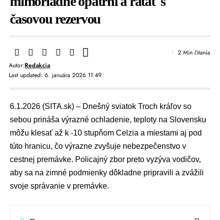
mimoriadne opatrní a rátať s
časovou rezervou
2 Min čitania
Autor:
Redakcia
Last updated: 6. januára 2026 11:49
6.1.2026 (SITA.sk) – Dnešný sviatok Troch kráľov so
sebou prináša výrazné ochladenie, teploty na Slovensku
môžu klesať až k -10 stupňom Celzia a miestami aj pod
túto hranicu, čo výrazne zvyšuje nebezpečenstvo v
cestnej premávke.
Policajný zbor
preto vyzýva vodičov,
aby sa na zimné podmienky dôkladne pripravili a zvážili
svoje správanie v premávke.