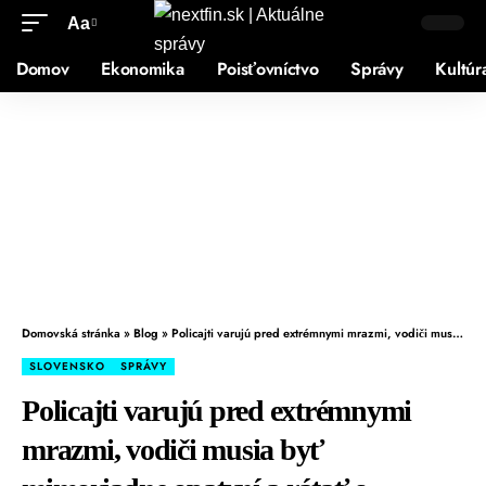
Aa
Domov
Ekonomika
Poisťovníctvo
Správy
Kultúr
Domovská stránka
»
Blog
»
Policajti varujú pred extrémnymi mrazmi, vodiči musia byť mimoriadne opatrní a rátať s časovou rezervou
SLOVENSKO
SPRÁVY
Policajti varujú pred extrémnymi
mrazmi, vodiči musia byť