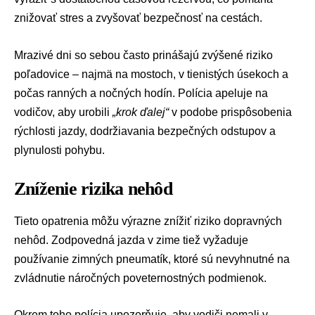
znižovať stres a zvyšovať bezpečnosť na cestách.
Mrazivé dni so sebou často prinášajú zvýšené riziko
poľadovice – najmä na mostoch, v tienistých úsekoch a
počas ranných a nočných hodín. Polícia apeluje na
vodičov, aby urobili
„krok ďalej“
v podobe prispôsobenia
rýchlosti jazdy, dodržiavania bezpečných odstupov a
plynulosti pohybu.
Zníženie rizika nehôd
Tieto opatrenia môžu výrazne znížiť riziko dopravných
nehôd. Zodpovedná jazda v zime tiež vyžaduje
používanie zimných pneumatík, ktoré sú nevyhnutné na
zvládnutie náročných poveternostných podmienok.
Okrem toho polícia upozorňuje, aby vodiči nemali v