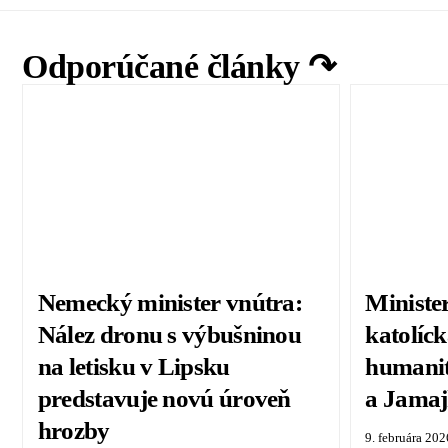
Odporúčané články ↷
Nemecký minister vnútra:
Ministe
Nález dronu s výbušninou
katolíck
na letisku v Lipsku
humani
predstavuje novú úroveň
a Jamaj
hrozby
9. februára 202