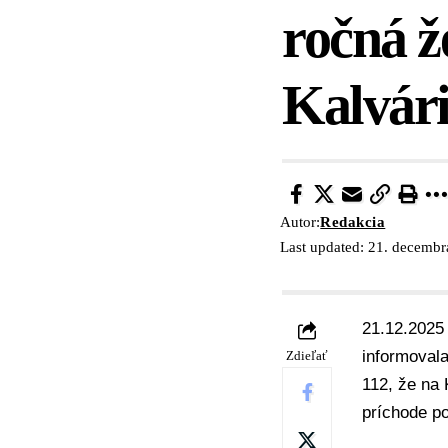
ročná ž
Kalvár
Autor:
Redakcia
Last updated: 21. decemb
21.12.2025
informovala
Zdieľať
112, že na
príchode po