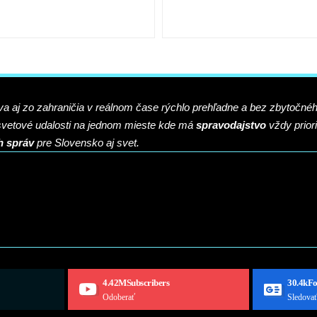
 aj zo zahraničia v reálnom čase rýchlo prehľadne a bez zbytočné
 svetové udalosti na jednom mieste kde má
spravodajstvo
vždy priori
h správ
pre Slovensko aj svet.
4.42M
Subscribers
30.4k
Fo
Odoberať
Sledova