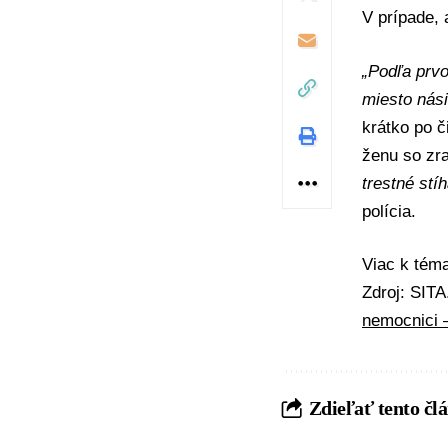
V prípade,
„Podľa prvo
miesto nási
krátko po č
ženu so zr
trestné stí
polícia.
Viac k té
Zdroj: SIT
nemocnici
Zdieľať tento čl