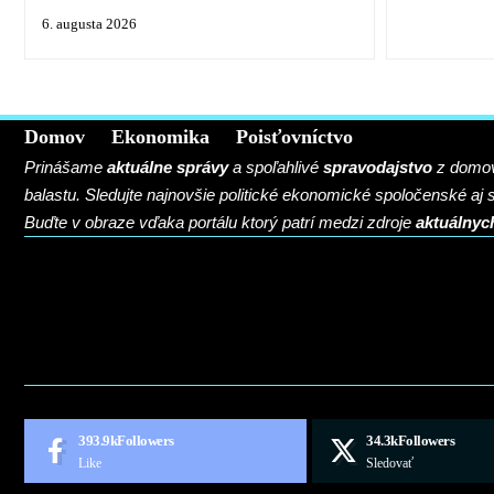
6. augusta 2026
Domov
Ekonomika
Poisťovníctvo
Prinášame
aktuálne správy
a spoľahlivé
spravodajstvo
z domova
balastu. Sledujte najnovšie politické ekonomické spoločenské aj
Buďte v obraze vďaka portálu ktorý patrí medzi zdroje
aktuálnyc
BLOG
CONTACT
MARKETMINDS HOME
UKÁŽKOVÁ STRÁNKA
393.9k
Followers
34.3k
Followers
Like
Sledovať