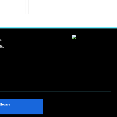
ho
tu.
llowers
ť