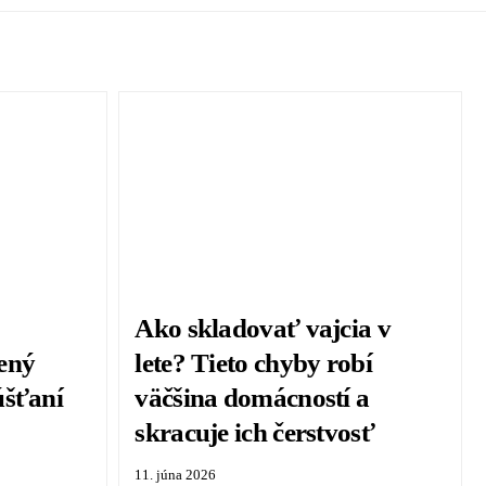
Ako skladovať vajcia v
ený
lete? Tieto chyby robí
úšťaní
väčšina domácností a
skracuje ich čerstvosť
11. júna 2026