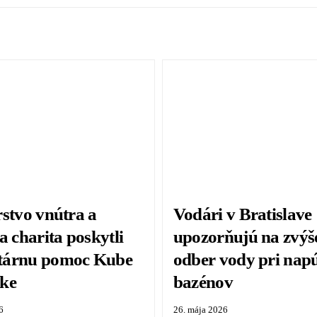
rstvo vnútra a
Vodári v Bratislave
a charita poskytli
upozorňujú na zvýš
tárnu pomoc Kube
odber vody pri nap
ke
bazénov
6
26. mája 2026