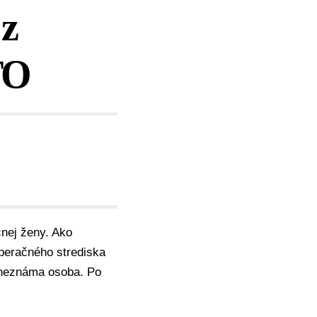
 z
TO
nej ženy. Ako
operačného strediska
y neznáma osoba. Po