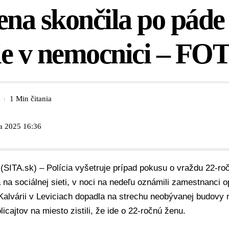
ena skončila po páde
ie v nemocnici – FO
1 Min čitania
ra 2025 16:36
 (SITA.sk) –
Polícia
vyšetruje prípad
pokusu o vraždu
22-roč
 na sociálnej sieti, v noci na nedeľu oznámili zamestnanci 
 Kalvárii v Leviciach dopadla na strechu neobývanej budov
licajtov na miesto zistili, že ide o 22-ročnú ženu.