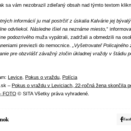
 ak sa vám nezobrazil zdieľaný obsah nad týmto textom
klik
tných informácií ju mal postrčiť z úskalia Kalvárie jej bývalý 
lne odvliekol. Následne išiel na neznáme miesto,
“ informova
ine podozrivého muža vypátrali, zadržali a obmedzili na os
aneniami previezli do nemocnice.
„Vyšetrovateľ Policajného 
hanie pre obzvlášť závažný zločin úkladnej vraždy v štádiu 
mam:
Levice
,
Pokus o vraždu
,
Polícia
A.sk –
Pokus o vraždu v Leviciach, 22-ročná žena skončila p
 – FOTO
© SITA Všetky práva vyhradené.
ánok
Face