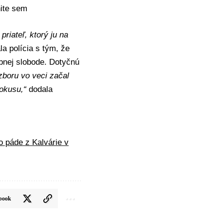
nite sem
priateľ, ktorý ju na
la polícia s tým, že
obnej slobode. Dotyčnú
zboru vo veci začal
pokusu,“
dodala
o páde z Kalvárie v
book