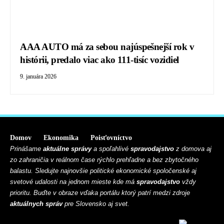
AAA AUTO má za sebou najúspešnejší rok v
histórii, predalo viac ako 111-tisíc vozidiel
9. januára 2026
Domov
Ekonomika
Poisťovníctvo
Prinášame
aktuálne správy
a spoľahlivé
spravodajstvo
z domova aj
zo zahraničia v reálnom čase rýchlo prehľadne a bez zbytočného
balastu. Sledujte najnovšie politické ekonomické spoločenské aj
svetové udalosti na jednom mieste kde má
spravodajstvo
vždy
prioritu. Buďte v obraze vďaka portálu ktorý patrí medzi zdroje
aktuálnych správ
pre Slovensko aj svet.