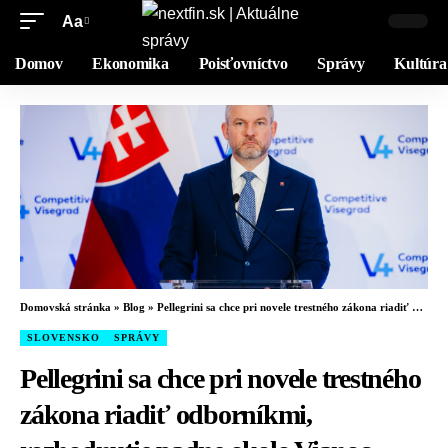
Aa
Domov
Ekonomika
Poisťovníctvo
Správy
Kultúra
Domovská stránka
»
Blog
»
Pellegrini sa chce pri novele trestného zákona riadiť odborníkmi, rozhodnutie padne okolo Vianoc
SLOVENSKO
SPRÁVY
Pellegrini sa chce pri novele trestného
zákona riadiť odborníkmi,