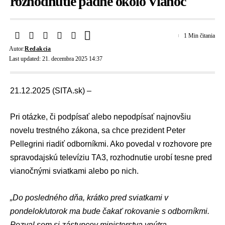
rozhodnutie padne okolo Vianoc
1 Min čitania
Autor:
Redakcia
Last updated: 21. decembra 2025 14:37
21.12.2025 (SITA.sk) –
Pri otázke, či podpísať alebo nepodpísať najnovšiu
novelu trestného zákona
, sa chce prezident
Peter
Pellegrini
riadiť odborníkmi. Ako povedal v rozhovore pre
spravodajskú televíziu
TA3
, rozhodnutie urobí tesne pred
vianočnými sviatkami
alebo po nich.
„Do posledného dňa, krátko pred sviatkami v
pondelok/utorok ma bude čakať rokovanie s odborníkmi.
Pozval som si zástupcov ministerstva vnútra,