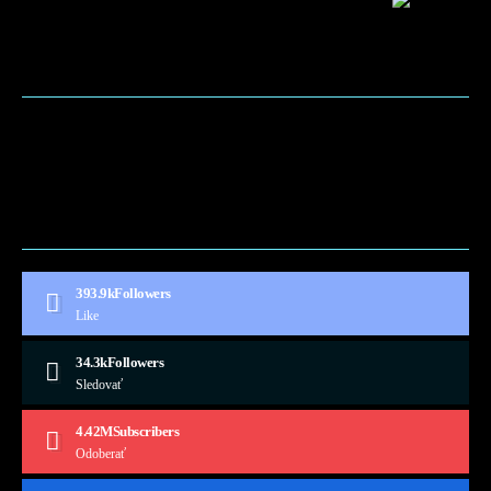
BLOG
CONTACT
MARKETMINDS HOME
UKÁŽKOVÁ STRÁNKA
393.9k
Followers
Like
34.3k
Followers
Sledovať
4.42M
Subscribers
Odoberať