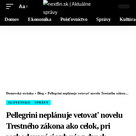
Aa
Domov
Ekonomika
Poisťovníctvo
Správy
Kultúra
Domovská stránka
»
Blog
»
Pellegrini neplánuje vetovať novelu Trestného zákona ako celok, pri rozhodovaní si vyberie z dvoch variantov
SLOVENSKO
SPRÁVY
Pellegrini neplánuje vetovať novelu
Trestného zákona ako celok, pri