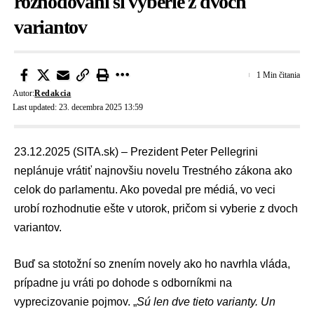
rozhodovaní si vyberie z dvoch
variantov
1 Min čitania
Autor:
Redakcia
Last updated: 23. decembra 2025 13:59
23.12.2025 (SITA.sk) – Prezident
Peter Pellegrini
neplánuje vrátiť najnovšiu
novelu Trestného zákona
ako
celok do parlamentu. Ako povedal pre médiá, vo veci
urobí rozhodnutie ešte v utorok, pričom si vyberie z dvoch
variantov.
Buď sa stotožní so znením novely ako ho navrhla vláda,
prípadne ju vráti po dohode s odborníkmi na
vyprecizovanie pojmov. „
Sú len dve tieto varianty. Un