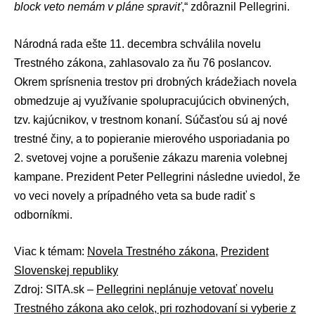
block veto nemám v pláne spraviť
,“ zdôraznil Pellegrini.
Národná rada ešte 11. decembra schválila novelu
Trestného zákona, zahlasovalo za ňu 76 poslancov.
Okrem sprísnenia trestov pri drobných krádežiach novela
obmedzuje aj využívanie spolupracujúcich obvinených,
tzv. kajúcnikov, v trestnom konaní. Súčasťou sú aj nové
trestné činy, a to popieranie mierového usporiadania po
2. svetovej vojne a porušenie zákazu marenia volebnej
kampane. Prezident Peter Pellegrini následne uviedol, že
vo veci novely a prípadného veta sa bude radiť s
odborníkmi.
Viac k témam:
Novela Trestného zákona
,
Prezident
Slovenskej republiky
Zdroj: SITA.sk –
Pellegrini neplánuje vetovať novelu
Trestného zákona ako celok, pri rozhodovaní si vyberie z