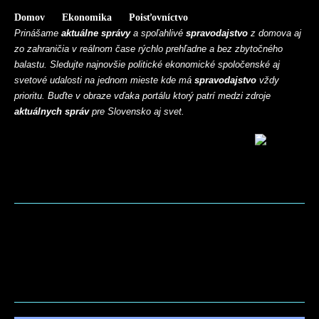
Domov
Ekonomika
Poisťovníctvo
Prinášame
aktuálne správy
a spoľahlivé
spravodajstvo
z domova aj
zo zahraničia v reálnom čase rýchlo prehľadne a bez zbytočného
balastu. Sledujte najnovšie politické ekonomické spoločenské aj
svetové udalosti na jednom mieste kde má
spravodajstvo
vždy
prioritu. Buďte v obraze vďaka portálu ktorý patrí medzi zdroje
aktuálnych správ
pre Slovensko aj svet.
BLOG
CONTACT
MARKETMINDS HOME
UKÁŽKOVÁ STRÁNKA