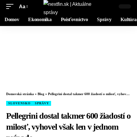
Aa
Domov
Ekonomika
Poisťovníctvo
Správy
Kultúra
Domovská stránka
»
Blog
»
Pellegrini dostal takmer 600 žiadostí o milosť, vyhovel však len v jednom prípade
SLOVENSKO
SPRÁVY
Pellegrini dostal takmer 600 žiadostí o
milosť, vyhovel však len v jednom