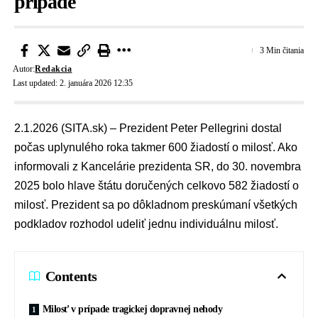
prípade
3 Min čitania
Autor:
Redakcia
Last updated: 2. januára 2026 12:35
2.1.2026 (SITA.sk) – Prezident
Peter Pellegrini
dostal
počas uplynulého roka takmer 600 žiadostí o
milosť
. Ako
informovali z
Kancelárie prezidenta SR
, do 30. novembra
2025 bolo hlave štátu doručených celkovo 582 žiadostí o
milosť. Prezident sa po dôkladnom preskúmaní všetkých
podkladov rozhodol udeliť jednu individuálnu milosť.
Contents
Milosť v prípade tragickej dopravnej nehody