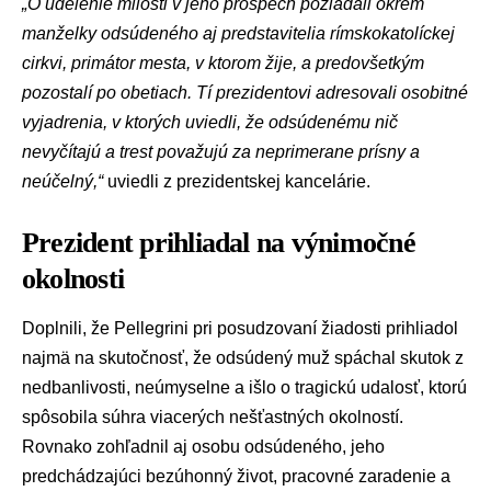
„O udelenie milosti v jeho prospech požiadali okrem
manželky odsúdeného aj predstavitelia rímskokatolíckej
cirkvi, primátor mesta, v ktorom žije, a predovšetkým
pozostalí po obetiach. Tí prezidentovi adresovali osobitné
vyjadrenia, v ktorých uviedli, že odsúdenému nič
nevyčítajú a trest považujú za neprimerane prísny a
neúčelný,“
uviedli z prezidentskej kancelárie.
Prezident prihliadal na výnimočné
okolnosti
Doplnili, že Pellegrini pri posudzovaní žiadosti prihliadol
najmä na skutočnosť, že odsúdený muž spáchal skutok z
nedbanlivosti, neúmyselne a išlo o tragickú udalosť, ktorú
spôsobila súhra viacerých nešťastných okolností.
Rovnako zohľadnil aj osobu odsúdeného, jeho
predchádzajúci bezúhonný život, pracovné zaradenie a