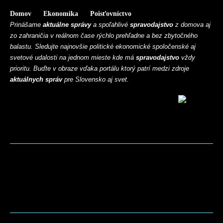
Domov
Ekonomika
Poisťovníctvo
Prinášame
aktuálne správy
a spoľahlivé
spravodajstvo
z domova aj
zo zahraničia v reálnom čase rýchlo prehľadne a bez zbytočného
balastu. Sledujte najnovšie politické ekonomické spoločenské aj
svetové udalosti na jednom mieste kde má
spravodajstvo
vždy
prioritu. Buďte v obraze vďaka portálu ktorý patrí medzi zdroje
aktuálnych správ
pre Slovensko aj svet.
BLOG
CONTACT
MARKETMINDS HOME
UKÁŽKOVÁ STRÁNKA