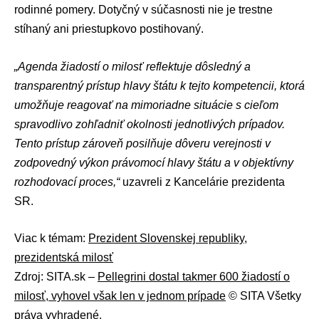
rodinné pomery. Dotyčný v súčasnosti nie je trestne
stíhaný ani priestupkovo postihovaný.
„Agenda žiadostí o milosť reflektuje dôsledný a
transparentný prístup hlavy štátu k tejto kompetencii, ktorá
umožňuje reagovať na mimoriadne situácie s cieľom
spravodlivo zohľadniť okolnosti jednotlivých prípadov.
Tento prístup zároveň posilňuje dôveru verejnosti v
zodpovedný výkon právomocí hlavy štátu a v objektívny
rozhodovací proces,“
uzavreli z Kancelárie prezidenta
SR.
Viac k témam:
Prezident Slovenskej republiky
,
prezidentská milosť
Zdroj: SITA.sk –
Pellegrini dostal takmer 600 žiadostí o
milosť, vyhovel však len v jednom prípade
© SITA Všetky
práva vyhradené.