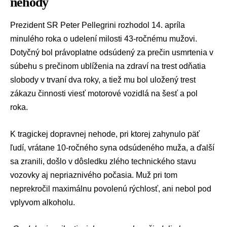
nehody
Prezident SR Peter Pellegrini rozhodol 14. apríla
minulého roka o udelení milosti 43-ročnému mužovi.
Dotyčný bol právoplatne odsúdený za prečin usmrtenia v
súbehu s prečinom ublíženia na zdraví na trest odňatia
slobody v trvaní dva roky, a tiež mu bol uložený trest
zákazu činnosti viesť motorové vozidlá na šesť a pol
roka.
K tragickej dopravnej nehode, pri ktorej zahynulo päť
ľudí, vrátane 10-ročného syna odsúdeného muža, a ďalší
sa zranili, došlo v dôsledku zlého technického stavu
vozovky aj nepriaznivého počasia. Muž pri tom
neprekročil maximálnu povolenú rýchlosť, ani nebol pod
vplyvom alkoholu.