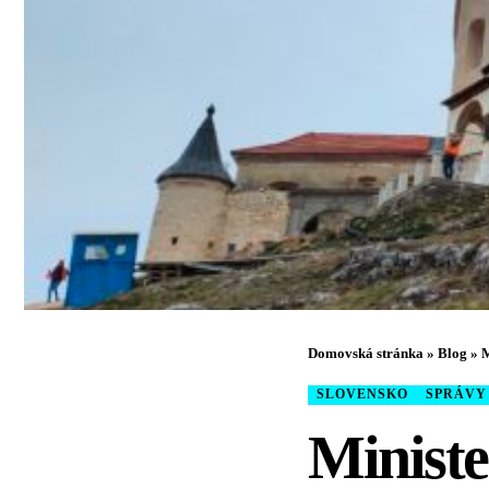
Domovská stránka
»
Blog
»
M
SLOVENSKO
SPRÁVY
Ministe