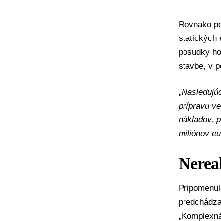
Rovnako po
statických 
posudky hod
stavbe, v p
„
Nasledujú
prípravu v
nákladov, p
miliónov eu
Nereal
Pripomenula
predchádzaj
„Komplexná