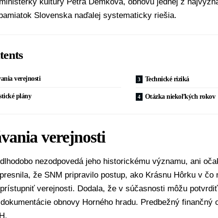
ministerky kultúry
Petra Demková
, obnovu jednej z najvýz
pamiatok Slovenska naďalej systematicky riešia.
tents
ania verejnosti
Technické riziká
stické plány
Otázka niekoľkých rokov
vania verejnosti
 dlhodobo nezodpovedá jeho historickému významu, ani oča
resnila, že SNM pripravilo postup, ako Krásnu Hôrku v čo
prístupniť verejnosti. Dodala, že v súčasnosti môžu potvrdi
j dokumentácie obnovy Horného hradu. Predbežný finančný o
H.