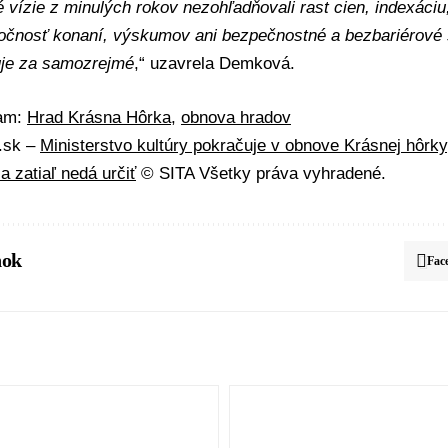
é vízie z minulých rokov nezohľadňovali rast cien, indexáci
očnosť konaní, výskumov ani bezpečnostné a bezbariérové 
uje za samozrejmé
,“ uzavrela Demková.
mam:
Hrad Krásna Hôrka
,
obnova hradov
A.sk –
Ministerstvo kultúry pokračuje v obnove Krásnej hôrky
a zatiaľ nedá určiť
© SITA Všetky práva vyhradené.
nok
Fac