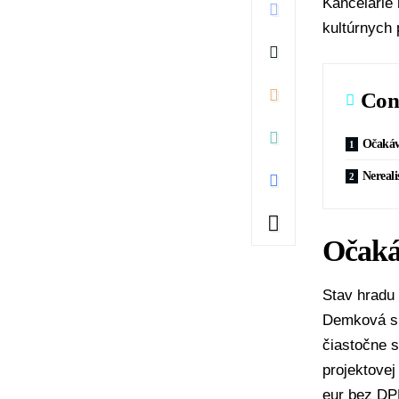
Kancelárie 
kultúrnych 
Con
Očakáv
Nereali
Očaká
Stav hradu
Demková sp
čiastočne s
projektove
eur bez DP