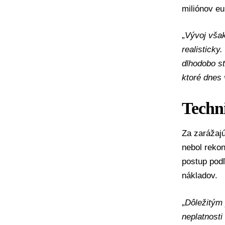
miliónov eu
„
Vývoj však
realisticky
dlhodobo st
ktoré dnes 
Techni
Za zarážajú
nebol reko
postup podľ
nákladov.
„
Dôležitým 
neplatnost