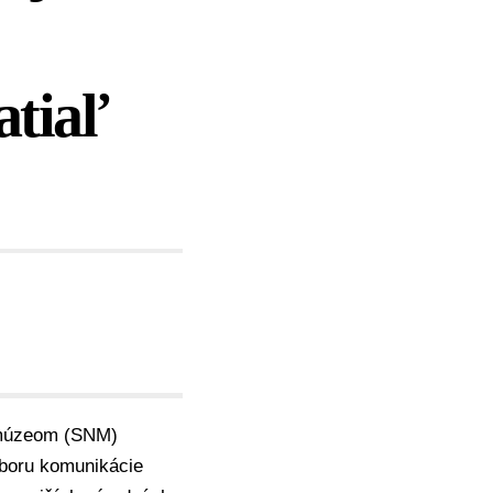
atiaľ
múzeom (SNM)
dboru komunikácie