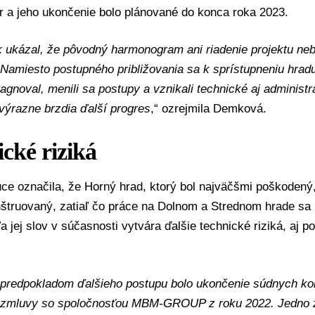
r a jeho ukončenie bolo plánované do konca roka 2023.
 ukázal, že pôvodný harmonogram ani riadenie projektu neb
. Namiesto postupného približovania sa k sprístupneniu hradu
agnoval, menili sa postupy a vznikali technické aj administr
výrazne brzdia ďalší progres
,“ ozrejmila Demková.
cké riziká
ce označila, že Horný hrad, ktorý bol najväčšmi poškodený,
nštruovaný, zatiaľ čo práce na Dolnom a Strednom hrade sa 
a jej slov v súčasnosti vytvára ďalšie technické riziká, aj p
predpokladom ďalšieho postupu bolo ukončenie súdnych kon
i zmluvy so spoločnosťou MBM-GROUP z roku 2022. Jedno 