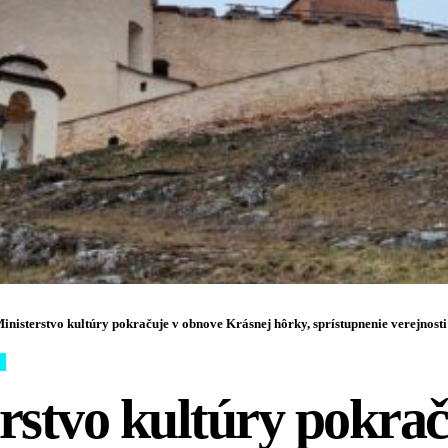
inisterstvo kultúry pokračuje v obnove Krásnej hôrky, sprístupnenie verejnosti
rstvo kultúry pokrač