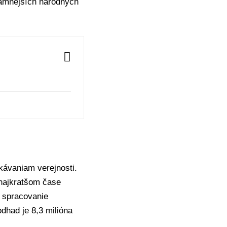
namnejších národných
kávaniam verejnosti.
 najkratšom čase
ť spracovanie
dhad je 8,3 milióna