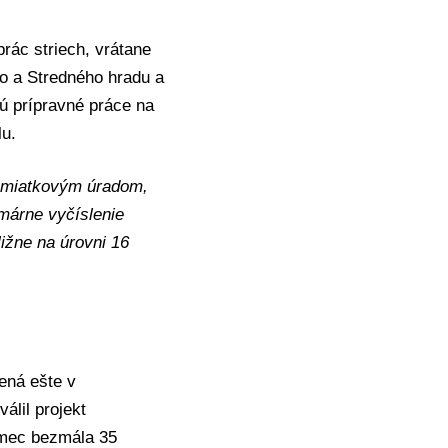
rác striech, vrátane
ho a Stredného hradu a
jú prípravné práce na
lu.
amiatkovým úradom,
márne vyčíslenie
ižne na úrovni 16
ená ešte v
álil projekt
ámec bezmála 35