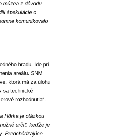
ho múzea z dôvodu
ili špekulácie o
ísomne komunikovalo
edného hradu. Ide pri
pnenia areálu. SNM
ave
, ktorá má za úlohu
y sa technické
ierové rozhodnutia“.
a Hôrka je otázkou
 možné určiť, keďže je
ky. Predchádzajúce