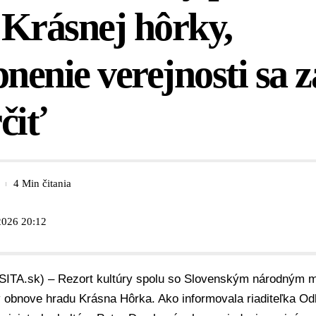
Krásnej hôrky,
pnenie verejnosti sa z
čiť
4 Min čitania
 2026 20:12
(SITA.sk) –
Rezort kultúry
spolu so
Slovenským národným 
v obnove hradu Krásna Hôrka. Ako informovala riaditeľka O