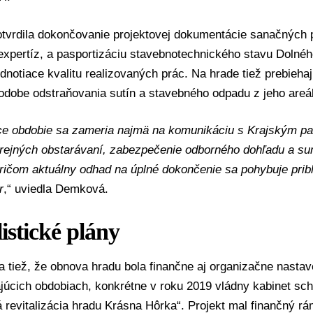
tvrdila dokončovanie projektovej dokumentácie sanačných p
expertíz, a pasportizáciu stavebnotechnického stavu Dolné
notiace kvalitu realizovaných prác. Na hrade tiež prebieha
odobe odstraňovania sutín a stavebného odpadu z jeho areá
ce obdobie sa zameria najmä na komunikáciu s Krajským p
erejných obstarávaní, zabezpečenie odborného dohľadu a su
ričom aktuálny odhad na úplné dokončenie sa pohybuje pribl
r
,“ uviedla Demková.
istické plány
 tiež, že obnova hradu bola finančne aj organizačne nastav
úcich obdobiach, konkrétne v roku 2019 vládny kabinet schv
 revitalizácia hradu Krásna Hôrka“. Projekt mal finančný r