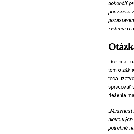
dokončiť p
porušenia z
pozastaven
zistenia o
Otázk
Doplnila, ž
tom o zákl
teda uzatv
spracovať 
riešenia ma
„
Ministerst
niekoľkých 
potrebné na