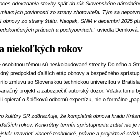
roces odovzdania stavby späť do rúk Slovenského národné
mluvných povinností zo strany zhotoviteľa. Tým sa nepotvrd
í obnovy zo strany štátu. Naopak, SNM v decembri 2025 p
 nedokončených prácach a pochybeniach
,“ uviedla Demková.
a niekoľkých rokov
e osobitnou témou sú neskolaudované strechy Dolného a Str
adný predpoklad ďalších etáp obnovy a bezpečného sprístu
orilo zmluvu so
Slovenskou technickou univerzitou v Bratisl
sanačný projekt a zabezpečiť autorský dozor. Vďaka tomu b
li opierať o špičkovú odbornú expertízu, nie o formálne „pap
vo kultúry SR zdôrazňuje, že kompletná obnova hradu Krásn
ďalších rokov. Konkrétny termín sprístupnenia zatiaľ nie je
jskôr uzavrieť viaceré technické, právne a projektové otáz