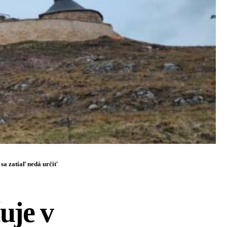
 sa zatiaľ nedá určiť
uje v