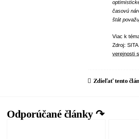
optimistick
časovú nár
štát považ
Viac k té
Zdroj: SIT
verejnosti s
Zdieľať tento člá
Odporúčané články ↷