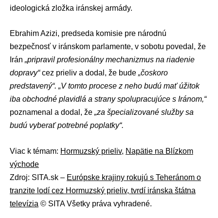
ideologická zložka iránskej armády.
Ebrahim Azizi, predseda komisie pre národnú
bezpečnosť v iránskom parlamente, v sobotu povedal, že
Irán
„pripravil profesionálny mechanizmus na riadenie
dopravy“
cez prieliv a dodal, že bude
„čoskoro
predstavený“.
„V tomto procese z neho budú mať úžitok
iba obchodné plavidlá a strany spolupracujúce s Iránom,“
poznamenal a dodal, že
„za špecializované služby sa
budú vyberať potrebné poplatky“.
Viac k témam:
Hormuzský prieliv
,
Napätie na Blízkom
východe
Zdroj: SITA.sk –
Európske krajiny rokujú s Teheránom o
tranzite lodí cez Hormuzský prieliv, tvrdí iránska štátna
televízia
© SITA Všetky práva vyhradené.