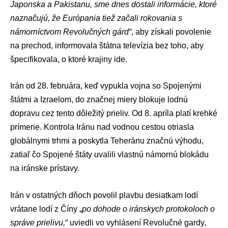
Japonska a Pakistanu, sme dnes dostali informácie, ktoré
naznačujú, že Európania tiež začali rokovania s
námorníctvom Revolučných gárd“
, aby získali povolenie
na prechod, informovala štátna televízia bez toho, aby
špecifikovala, o ktoré krajiny ide.
Irán od 28. februára, keď vypukla vojna so Spojenými
štátmi a Izraelom, do značnej miery blokuje lodnú
dopravu cez tento dôležitý prieliv. Od 8. apríla platí krehké
prímerie. Kontrola Iránu nad vodnou cestou otriasla
globálnymi trhmi a poskytla Teheránu značnú výhodu,
zatiaľ čo Spojené štáty uvalili vlastnú námornú blokádu
na iránske prístavy.
Irán v ostatných dňoch povolil plavbu desiatkam lodí
vrátane lodí z Číny „
po dohode o iránskych protokoloch o
správe prielivu,
“ uviedli vo vyhlásení Revolučné gardy,