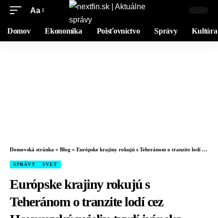
Aa
Domov
Ekonomika
Poisťovníctvo
Správy
Kultúra
Domovská stránka
»
Blog
»
Európske krajiny rokujú s Teheránom o tranzite lodí cez Hormuzský prieliv, tvrdí iránska štátna televízia
SPRÁVY
SVET
Európske krajiny rokujú s
Teheránom o tranzite lodí cez