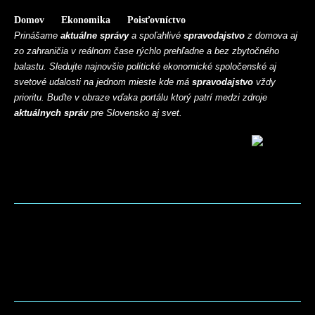
Domov
Ekonomika
Poisťovníctvo
Prinášame
aktuálne správy
a spoľahlivé
spravodajstvo
z domova aj
zo zahraničia v reálnom čase rýchlo prehľadne a bez zbytočného
balastu. Sledujte najnovšie politické ekonomické spoločenské aj
svetové udalosti na jednom mieste kde má
spravodajstvo
vždy
prioritu. Buďte v obraze vďaka portálu ktorý patrí medzi zdroje
aktuálnych správ
pre Slovensko aj svet.
BLOG
CONTACT
MARKETMINDS HOME
UKÁŽKOVÁ STRÁNKA