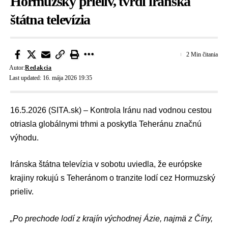
Hormuzský prieliv, tvrdí iránska
štátna televízia
2 Min čitania
Autor:
Redakcia
Last updated: 16. mája 2026 19:35
16.5.2026 (SITA.sk) – Kontrola Iránu nad vodnou cestou
otriasla globálnymi trhmi a poskytla Teheránu značnú
výhodu.
Iránska štátna televízia v sobotu uviedla, že európske
krajiny rokujú s Teheránom o tranzite lodí cez Hormuzský
prieliv.
„Po prechode lodí z krajín východnej Ázie, najmä z Číny,