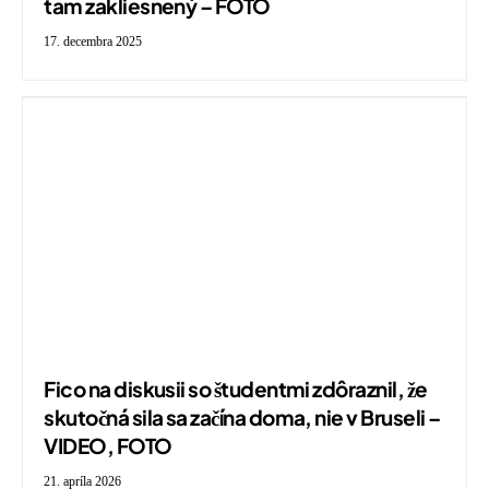
tam zakliesnený – FOTO
17. decembra 2025
Fico na diskusii so študentmi zdôraznil, že
skutočná sila sa začína doma, nie v Bruseli –
VIDEO, FOTO
21. apríla 2026