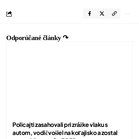
Odporúčané články ↷
Policajti zasahovali pri zrážke vlaku s
autom, vodič vošiel na koľajisko a zostal