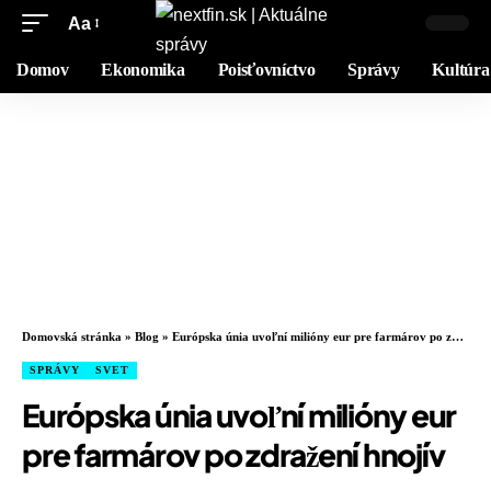
Aa
Domov
Ekonomika
Poisťovníctvo
Správy
Kultúra
Domovská stránka
»
Blog
»
Európska únia uvoľní milióny eur pre farmárov po zdražení hnojív
SPRÁVY
SVET
Európska únia uvoľní milióny eur
pre farmárov po zdražení hnojív