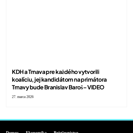
KDH a Trnava pre každého vytvorili
koalíciu, jej kandidátom na primátora
Trnavy bude Branislav Baroš – VIDEO
27. marca 2026
Domov
Ekonomika
Poisťovníctvo