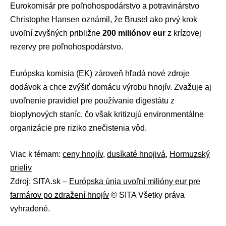
Eurokomisár pre poľnohospodárstvo a potravinárstvo
Christophe Hansen
oznámil, že
Brusel
ako prvý krok
uvoľní zvyšných približne
200 miliónov eur
z krízovej
rezervy pre poľnohospodárstvo.
Európska komisia
(EK) zároveň hľadá nové zdroje
dodávok a chce zvýšiť domácu výrobu hnojív. Zvažuje aj
uvoľnenie pravidiel pre používanie digestátu z
bioplynových staníc, čo však kritizujú environmentálne
organizácie pre riziko znečistenia vôd.
Viac k témam:
ceny hnojív
,
dusíkaté hnojivá
,
Hormuzský
prieliv
Zdroj: SITA.sk –
Európska únia uvoľní milióny eur pre
farmárov po zdražení hnojív
© SITA Všetky práva
vyhradené.