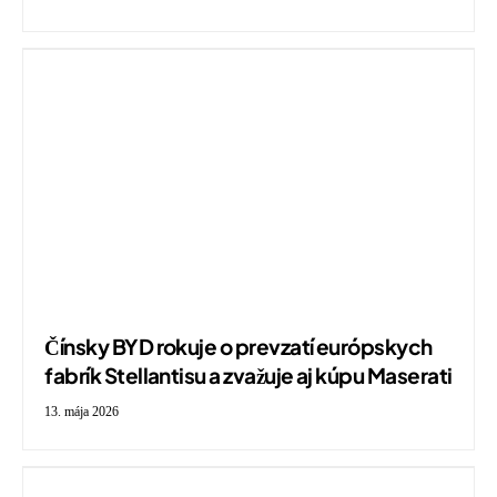
Čínsky BYD rokuje o prevzatí európskych
fabrík Stellantisu a zvažuje aj kúpu Maserati
13. mája 2026