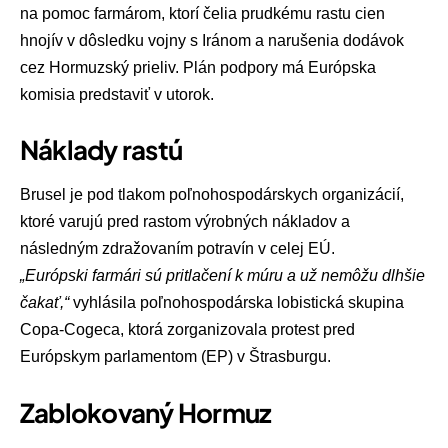
na pomoc farmárom, ktorí čelia prudkému rastu cien
hnojív v dôsledku vojny s Iránom a narušenia dodávok
cez
Hormuzský prieliv
. Plán podpory má Európska
komisia predstaviť v utorok.
Náklady rastú
Brusel je pod tlakom poľnohospodárskych organizácií,
ktoré varujú pred rastom výrobných nákladov a
následným zdražovaním potravín v celej EÚ.
„Európski farmári sú pritlačení k múru a už nemôžu dlhšie
čakať,“
vyhlásila poľnohospodárska lobistická skupina
Copa-Cogeca
, ktorá zorganizovala protest pred
Európskym parlamentom
(EP) v
Štrasburgu
.
Zablokovaný Hormuz