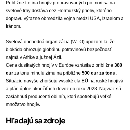
Približne tretina hnojív prepravovaných po mori sa na
svetové trhy dostáva cez Hormuzský prieliv, ktorého
dopravu výrazne obmedzila vojna medzi USA,
Izraelom
a
Iránom
.
Svetová obchodná organizácia
(WTO) upozornila, že
blokáda ohrozuje globálnu potravinovú bezpečnosť,
najmä v Afrike a južnej Ázii.
Cena
dusíkatých hnojív
v Európe vzrástla z približne
380
eur
za tonu minulú zimu na približne
500 eur za tonu.
Situáciu navyše zhoršujú vysoké clá EÚ na ruské hnojivá
a plán úplne ukončiť ich dovoz do roku 2028. Najviac sú
zasiahnutí producenti obilnín, ktorí spotrebujú veľké
množstvo hnojív.
Hľadajú sa zdroje