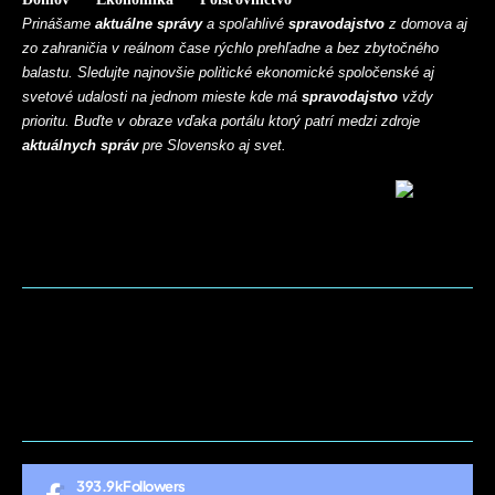
Prinášame
aktuálne správy
a spoľahlivé
spravodajstvo
z domova aj
zo zahraničia v reálnom čase rýchlo prehľadne a bez zbytočného
balastu. Sledujte najnovšie politické ekonomické spoločenské aj
svetové udalosti na jednom mieste kde má
spravodajstvo
vždy
prioritu. Buďte v obraze vďaka portálu ktorý patrí medzi zdroje
aktuálnych správ
pre Slovensko aj svet.
BLOG
CONTACT
MARKETMINDS HOME
UKÁŽKOVÁ STRÁNKA
393.9k
Followers