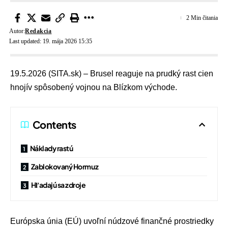
2 Min čitania
Autor:
Redakcia
Last updated: 19. mája 2026 15:35
19.5.2026 (SITA.sk) – Brusel reaguje na prudký rast cien
hnojív spôsobený vojnou na Blízkom východe.
Contents
Náklady rastú
Zablokovaný Hormuz
Hľadajú sa zdroje
Európska únia
(EÚ) uvoľní núdzové finančné prostriedky