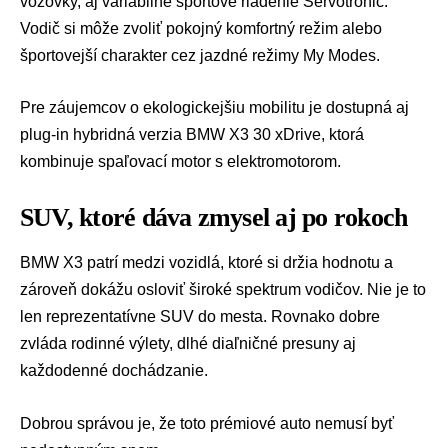
vozovky, aj variabilné športové riadenie Servotronic.
Vodič si môže zvoliť pokojný komfortný režim alebo
športovejší charakter cez jazdné režimy My Modes.
Pre záujemcov o ekologickejšiu mobilitu je dostupná aj
plug-in hybridná verzia BMW X3 30 xDrive, ktorá
kombinuje spaľovací motor s elektromotorom.
SUV, ktoré dáva zmysel aj po rokoch
BMW X3 patrí medzi vozidlá, ktoré si držia hodnotu a
zároveň dokážu osloviť široké spektrum vodičov. Nie je to
len reprezentatívne SUV do mesta. Rovnako dobre
zvláda rodinné výlety, dlhé diaľničné presuny aj
každodenné dochádzanie.
Dobrou správou je, že toto prémiové auto nemusí byť