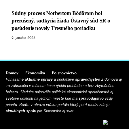
Súdny proces s Norbertom Bödörom bol
prerušený, sudkyňa žiada Ústavný súd SR o
posúdenie novely Trestného poriadku
9. januára 2026
Domov
Ekonomika
Poisťovníctvo
Prinášame
aktuálne správy
a spoľahlivé
spravodajstvo
z domova aj
zo zahraničia v reálnom čase rýchlo prehľadne a bez zbytočného
balastu. Sledujte najnovšie politické ekonomické spoločenské aj
svetové udalosti na jednom mieste kde má
spravodajstvo
vždy
prioritu. Buďte v obraze vďaka portálu ktorý patrí medzi zdroje
aktuálnych správ
pre Slovensko aj svet.