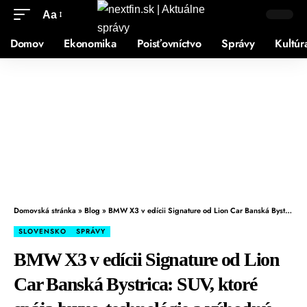
Aa
Domov
Ekonomika
Poisťovníctvo
Správy
Kultúr
Domovská stránka
»
Blog
»
BMW X3 v edícii Signature od Lion Car Banská Bystrica: SUV, ktoré spája luxus, technológie a výhodnú ponuku
SLOVENSKO
SPRÁVY
BMW X3 v edícii Signature od Lion
Car Banská Bystrica: SUV, ktoré