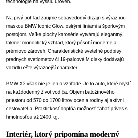
technológie na vyššiu úroveň.
Na prvý pohľad zaujme sebavedomý dizajn s výraznou
maskou BMW Iconic Glow, ostrými líniami a športovým
postojom. Veľké plochy karosérie vytvárajú elegantný,
takmer monolitický vzhľad, ktorý pôsobí moderne a
prémiovo zároveň. Charakteristické svetelné podpisy
predných svetlometov či 19-palcové M disky dodávajú
vozidlu ešte výraznejší charakter.
BMW X3 však nie je len o vzhľade. Je to auto, ktoré myslí
na každodenný život vodiča. Objem batožinového
priestoru od 570 do 1700 litrov ocenia rodiny aj aktívni
cestovatelia. Praktickosť dopĺňa možnosť ťahať príves s
hmotnosťou až 2400 kg.
Interiér, ktorý pripomína moderný