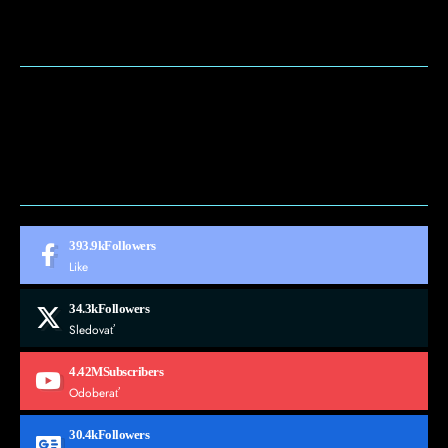
BLOG
CONTACT
MARKETMINDS HOME
UKÁŽKOVÁ STRÁNKA
393.9k
Followers
Like
34.3k
Followers
Sledovať
4.42M
Subscribers
Odoberať
30.4k
Followers