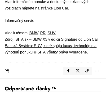
Viac informácií o ponuke a dostupných skladových
vozidlách nájdete na stránke
Lion Car
.
Informačný servis
Viac k témam:
BMW
,
PR
,
SUV
Zdroj: SITA.sk –
BMW X3 v edícii Signature od Lion Car
Banská Bystrica: SUV, ktoré spája luxus, technológie a
výhodnú ponuku
© SITA Všetky práva vyhradené.
Odporúčané články ↷