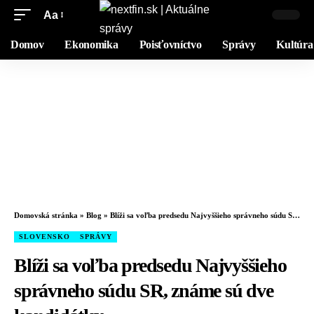
Aa
Domov
Ekonomika
Poisťovníctvo
Správy
Kultúra
Domovská stránka
»
Blog
»
Blíži sa voľba predsedu Najvyššieho správneho súdu SR, známe sú dve kandidátky
SLOVENSKO
SPRÁVY
Blíži sa voľba predsedu Najvyššieho
správneho súdu SR, známe sú dve