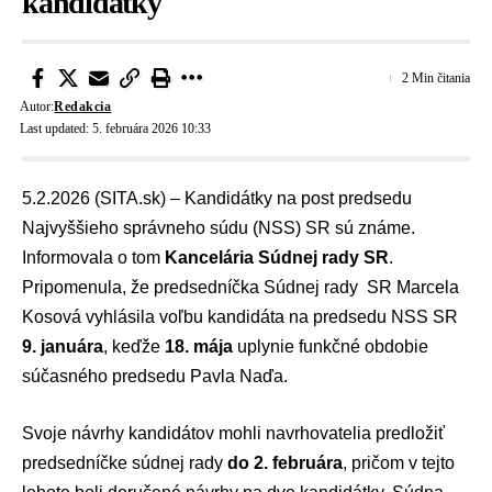
kandidátky
2 Min čitania
Autor:
Redakcia
Last updated: 5. februára 2026 10:33
5.2.2026 (SITA.sk) – Kandidátky na post predsedu
Najvyššieho správneho súdu (NSS) SR
sú známe.
Informovala o tom
Kancelária Súdnej rady SR
.
Pripomenula, že
predsedníčka Súdnej rady SR
Marcela
Kosová
vyhlásila voľbu kandidáta na predsedu NSS SR
9. januára
, keďže
18. mája
uplynie funkčné obdobie
súčasného predsedu
Pavla Naďa
.
Svoje návrhy kandidátov mohli navrhovatelia predložiť
predsedníčke súdnej rady
do 2. februára
, pričom v tejto