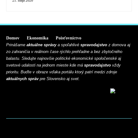
21. mája 2026
Domov
Ekonomika
Poisťovníctvo
Prinášame
aktuálne správy
a spoľahlivé
spravodajstvo
z domova aj
zo zahraničia v reálnom čase rýchlo prehľadne a bez zbytočného
balastu. Sledujte najnovšie politické ekonomické spoločenské aj
svetové udalosti na jednom mieste kde má
spravodajstvo
vždy
prioritu. Buďte v obraze vďaka portálu ktorý patrí medzi zdroje
aktuálnych správ
pre Slovensko aj svet.
BLOG
CONTACT