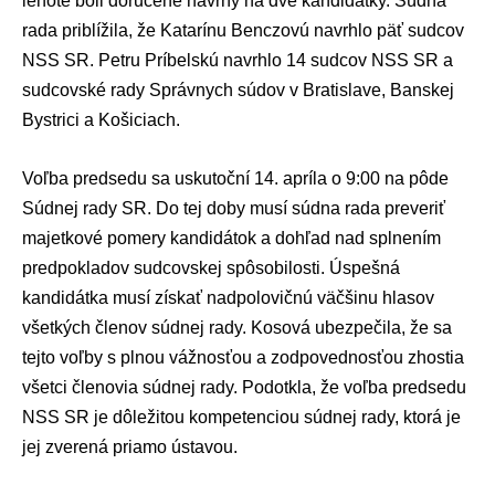
lehote boli doručené návrhy na dve kandidátky.
Súdna
rada
priblížila, že
Katarínu Benczovú
navrhlo päť sudcov
NSS SR.
Petru Príbelskú
navrhlo 14 sudcov NSS SR a
sudcovské rady Správnych súdov v Bratislave, Banskej
Bystrici a Košiciach.
Voľba predsedu sa uskutoční 14. apríla o 9:00 na pôde
Súdnej rady SR. Do tej doby musí súdna rada preveriť
majetkové pomery kandidátok a dohľad nad splnením
predpokladov sudcovskej spôsobilosti. Úspešná
kandidátka musí získať nadpolovičnú väčšinu hlasov
všetkých členov súdnej rady. Kosová ubezpečila, že sa
tejto voľby s plnou vážnosťou a zodpovednosťou zhostia
všetci členovia súdnej rady. Podotkla, že voľba predsedu
NSS SR je dôležitou kompetenciou súdnej rady, ktorá je
jej zverená priamo ústavou.