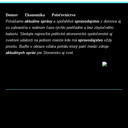
Domov
Ekonomika
Poisťovníctvo
Prinášame
aktuálne správy
a spoľahlivé
spravodajstvo
z domova aj
zo zahraničia v reálnom čase rýchlo prehľadne a bez zbytočného
balastu. Sledujte najnovšie politické ekonomické spoločenské aj
svetové udalosti na jednom mieste kde má
spravodajstvo
vždy
prioritu. Buďte v obraze vďaka portálu ktorý patrí medzi zdroje
aktuálnych správ
pre Slovensko aj svet.
BLOG
CONTACT
MARKETMINDS HOME
UKÁŽKOVÁ STRÁNKA