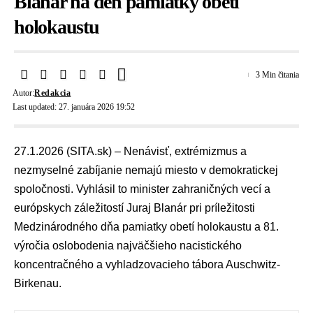
Blanár na deň pamiatky obetí
holokaustu
3 Min čitania
Autor:
Redakcia
Last updated: 27. januára 2026 19:52
27.1.2026 (SITA.sk) – Nenávisť, extrémizmus a
nezmyselné zabíjanie nemajú miesto v demokratickej
spoločnosti. Vyhlásil to minister zahraničných vecí a
európskych záležitostí
Juraj Blanár
pri príležitosti
Medzinárodného dňa pamiatky obetí holokaustu a 81.
výročia oslobodenia najväčšieho nacistického
koncentračného a vyhladzovacieho tábora Auschwitz-
Birkenau.