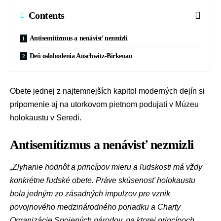
Contents
Antisemitizmus a nenávisť nezmizli
Deň oslobodenia Auschwitz-Birkenau
Obete jednej z najtemnejších kapitol moderných dejín si
pripomenie aj na utorkovom pietnom podujatí v
Múzeu
holokaustu v Seredi
.
Antisemitizmus a nenávisť nezmizli
„Zlyhanie hodnôt a princípov mieru a ľudskosti má vždy
konkrétne ľudské obete. Práve skúsenosť holokaustu
bola jedným zo zásadných impulzov pre vznik
povojnového medzinárodného poriadku a Charty
Organizácie Spojených národov, na ktorej princípoch