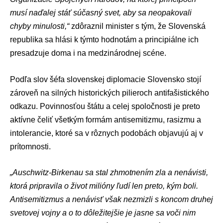
musí naďalej stáť súčasný svet, aby sa neopakovali
chyby minulosti,“
zdôraznil minister s tým, že Slovenská
republika sa hlási k týmto hodnotám a principiálne ich
presadzuje doma i na medzinárodnej scéne.
Podľa slov šéfa slovenskej diplomacie Slovensko stojí
zároveň na silných historických pilieroch antifašistického
odkazu. Povinnosťou štátu a celej spoločnosti je preto
aktívne čeliť všetkým formám antisemitizmu, rasizmu a
intolerancie, ktoré sa v rôznych podobách objavujú aj v
prítomnosti.
„Auschwitz-Birkenau sa stal zhmotnením zla a nenávisti,
ktorá pripravila o život milióny ľudí len preto, kým boli.
Antisemitizmus a nenávisť však nezmizli s koncom druhej
svetovej vojny a o to dôležitejšie je jasne sa voči nim