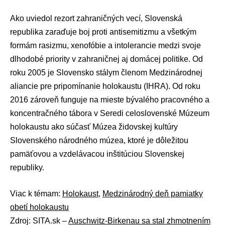
Ako uviedol rezort zahraničných vecí, Slovenská
republika zaraďuje boj proti antisemitizmu a všetkým
formám rasizmu, xenofóbie a intolerancie medzi svoje
dlhodobé priority v zahraničnej aj domácej politike. Od
roku 2005 je Slovensko stálym členom Medzinárodnej
aliancie pre pripomínanie holokaustu (IHRA). Od roku
2016 zároveň funguje na mieste bývalého pracovného a
koncentračného tábora v Seredi celoslovenské Múzeum
holokaustu ako súčasť Múzea židovskej kultúry
Slovenského národného múzea, ktoré je dôležitou
pamäťovou a vzdelávacou inštitúciou Slovenskej
republiky.
Viac k témam:
Holokaust
,
Medzinárodný deň pamiatky
obetí holokaustu
Zdroj: SITA.sk –
Auschwitz-Birkenau sa stal zhmotnením