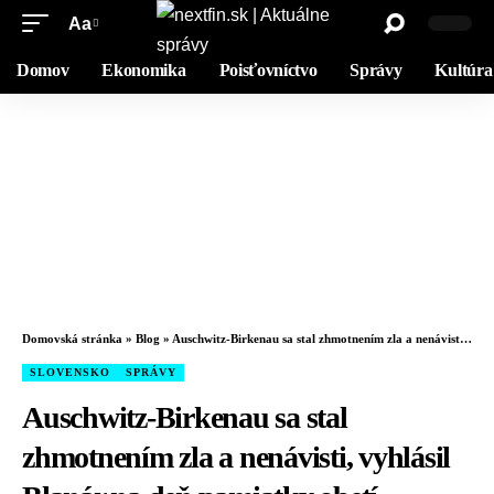
Aa
Domov
Ekonomika
Poisťovníctvo
Správy
Kultúra
Domovská stránka
»
Blog
»
Auschwitz-Birkenau sa stal zhmotnením zla a nenávisti, vyhlásil Blanár na deň pamiatky obetí holokaustu
SLOVENSKO
SPRÁVY
Auschwitz-Birkenau sa stal
zhmotnením zla a nenávisti, vyhlásil