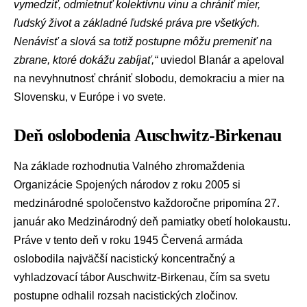
vymedziť, odmietnuť kolektívnu vinu a chrániť mier,
ľudský život a základné ľudské práva pre všetkých.
Nenávisť a slová sa totiž postupne môžu premeniť na
zbrane, ktoré dokážu zabíjať,“
uviedol Blanár a apeloval
na nevyhnutnosť chrániť slobodu, demokraciu a mier na
Slovensku, v Európe i vo svete.
Deň oslobodenia Auschwitz-Birkenau
Na základe rozhodnutia Valného zhromaždenia
Organizácie Spojených národov
z roku 2005 si
medzinárodné spoločenstvo každoročne pripomína 27.
január ako Medzinárodný deň pamiatky obetí holokaustu.
Práve v tento deň v roku 1945 Červená armáda
oslobodila najväčší nacistický koncentračný a
vyhladzovací tábor Auschwitz-Birkenau, čím sa svetu
postupne odhalil rozsah nacistických zločinov.