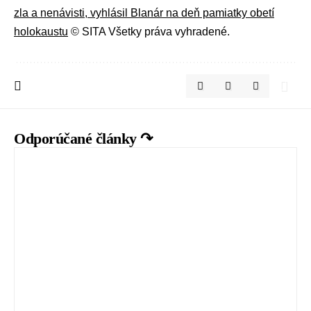
zla a nenávisti, vyhlásil Blanár na deň pamiatky obetí
holokaustu
© SITA Všetky práva vyhradené.
Odporúčané články ↷