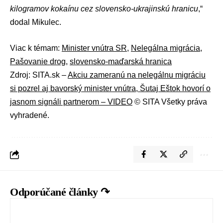
kilogramov kokaínu cez slovensko-ukrajinskú hranicu
,“
dodal Mikulec.
Viac k témam:
Minister vnútra SR
,
Nelegálna migrácia
,
Pašovanie drog
,
slovensko-maďarská hranica
Zdroj: SITA.sk –
Akciu zameranú na nelegálnu migráciu
si pozrel aj bavorský minister vnútra, Šutaj Eštok hovorí o
jasnom signáli partnerom – VIDEO
© SITA Všetky práva
vyhradené.
Odporúčané články ↷