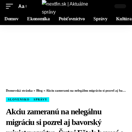
Aa
Domov
Ekonomika
Poisťovníctvo
Správy
Kultúra
Domovská stránka
»
Blog
»
Akciu zameranú na nelegálnu migráciu si pozrel aj bavorský minister vnútra, Šutaj Eštok hovorí o jasnom signáli partnerom – VIDEO
SLOVENSKO
SPRÁVY
Akciu zameranú na nelegálnu
migráciu si pozrel aj bavorský