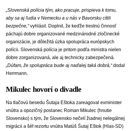
„Slovenská polícia tým, ako pracuje, prispieva k tomu,
aby sa aj ľudia v Nemecku a u nás v Bavorsku cítili
bezpečne,“
vyhlásil. Doplnil, že keďže trestnú činnosť
páchajú dobre organizované medzinárodné zločinecké
organizácie, je dôležitá úzka spolupráca európskych
polícii. Slovenská polícia je pritom podľa ministra nielen
dobre zorganizovaná, ale aj technicky zabezpečená.
„Dúfam, že spolupráca bude aj naďalej taká dobrá,“
dodal
Herrmann.
Mikulec hovorí o divadle
Na tlačovú besedu Šutaja Eštoka zareagoval exminister
vnútra a opozičný poslanec
Roman Mikulec
(
hnutie
Slovensko
) s tým, že Slovensko nečelí žiadnej nelegálnej
migrácii a šéf rezortu vnútra Matúš Šutaj Eštok (Hlas-SD)