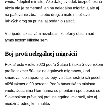
vnútra
,“
doplnil minister. Ako ďalej uviedol, bezpečnostná
akcia nie je zameraná len na nelegálnu migráciu, ale aj
na pašovanie zbraní alebo drog, a malé množstvo
ľahkých drog sa pri nej aj podarilo zaistiť.
V prípade, ak sa vám nezobrazil zdieľaný obsah nad
týmto textom
kliknite sem
Boj proti nelegálnej migrácii
Pokiaľ ešte v roku 2023 podľa Šutaja Eštoka Slovenskom
prešlo takmer 50-tisíc nelegálnych migrantov, ktorí
smerovali do západnej Európy, v súčasnosti je ich počet
nižší takmer o 99 percent. Podľa bavorského ministra
vnútra Joachima Herrmanna sú prioritami spolupráce so
Slovenskom práve boj proti nelegálnej migrácii, ako aj
medzinárodnej kriminalite.