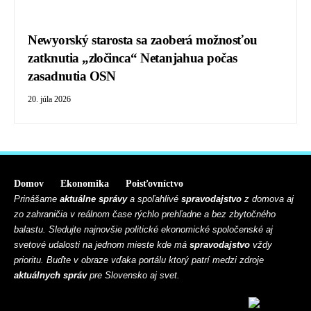
Newyorský starosta sa zaoberá možnosťou
zatknutia „zločinca“ Netanjahua počas
zasadnutia OSN
20. júla 2026
Domov
Ekonomika
Poisťovníctvo
Prinášame
aktuálne správy
a spoľahlivé
spravodajstvo
z domova aj
zo zahraničia v reálnom čase rýchlo prehľadne a bez zbytočného
balastu. Sledujte najnovšie politické ekonomické spoločenské aj
svetové udalosti na jednom mieste kde má
spravodajstvo
vždy
prioritu. Buďte v obraze vďaka portálu ktorý patrí medzi zdroje
aktuálnych správ
pre Slovensko aj svet.