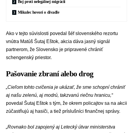
Boj proti nelegálnej migrácii
Mikulec hovorí o divadle
Ako v tejto súvislosti povedal šéf slovenského rezortu
vnútra
Matúš Šutaj Eštok
, akcia dáva jasný signál
partnerom, že Slovensko je pripravené chrániť
schengenský priestor.
Pašovanie zbraní alebo drog
„Cieľom tohto cvičenia je ukázať, že sme schopní chrániť
aj našu zelenú, aj modrú, takzvanú riečnu hranicu,“
povedal Šutaj Eštok s tým, že okrem policajtov sa na akcii
zúčastňujú aj hasiči, a tiež príslušníci finančnej správy.
„Rovnako bol zapojený aj
Letecký útvar ministerstva