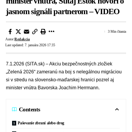
minister vnútra, Šutaj Eštok hovorí o
jasnom signáli partnerom – VIDEO
3 Min čitania
Autor:
Redakcia
Last updated: 7. januára 2026 17:35
7.1.2026 (SITA.sk) – Akciu bezpečnostných zložiek
„Zelená 2026“ zameranú na boj s
nelegálnou migráciou
si v stredu na slovensko-maďarskej hranici pozrel aj
minister vnútra Bavorska Joachim Herrmann.
Contents
Pašovanie zbraní alebo drog