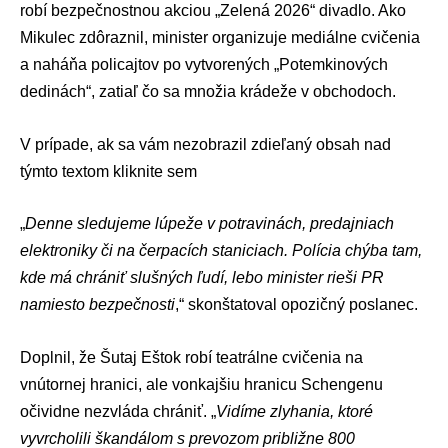
robí bezpečnostnou akciou „Zelená 2026“ divadlo. Ako
Mikulec zdôraznil, minister organizuje mediálne cvičenia
a naháňa policajtov po vytvorených „Potemkinových
dedinách“, zatiaľ čo sa množia krádeže v obchodoch.
V prípade, ak sa vám nezobrazil zdieľaný obsah nad
týmto textom
kliknite sem
„
Denne sledujeme lúpeže v potravinách, predajniach
elektroniky či na čerpacích staniciach. Polícia chýba tam,
kde má chrániť slušných ľudí, lebo minister rieši PR
namiesto bezpečnosti
,“ skonštatoval opozičný poslanec.
Doplnil, že Šutaj Eštok robí teatrálne cvičenia na
vnútornej hranici, ale vonkajšiu hranicu Schengenu
očividne nezvláda chrániť. „
Vidíme zlyhania, ktoré
vyvrcholili škandálom s prevozom približne 800