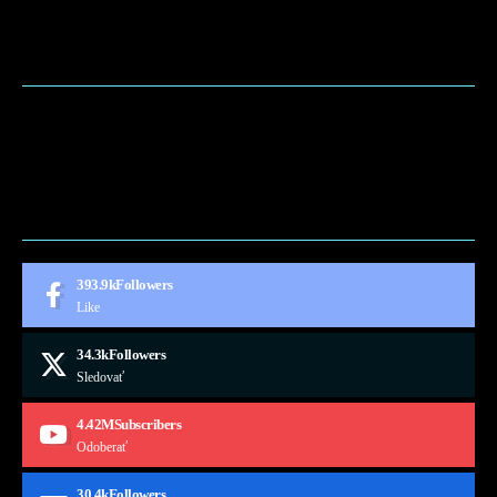
BLOG
CONTACT
MARKETMINDS HOME
UKÁŽKOVÁ STRÁNKA
393.9k
Followers
Like
34.3k
Followers
Sledovať
4.42M
Subscribers
Odoberať
30.4k
Followers