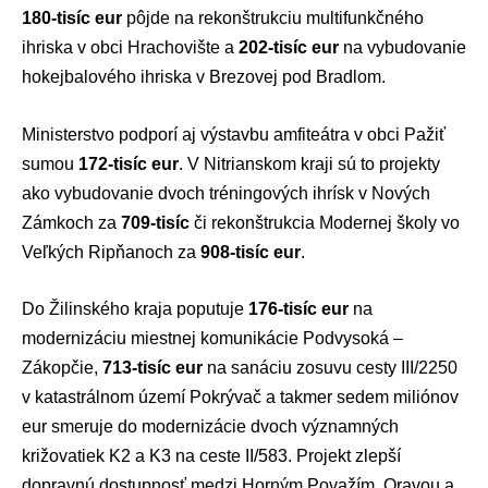
180-tisíc eur
pôjde na rekonštrukciu multifunkčného
ihriska v obci Hrachovište a
202-tisíc eur
na vybudovanie
hokejbalového ihriska v Brezovej pod Bradlom.
Ministerstvo podporí aj výstavbu amfiteátra v obci Pažiť
sumou
172-tisíc eur
. V
Nitrianskom kraji
sú to projekty
ako vybudovanie dvoch tréningových ihrísk v Nových
Zámkoch za
709-tisíc
či rekonštrukcia Modernej školy vo
Veľkých Ripňanoch za
908-tisíc eur
.
Do Žilinského kraja poputuje
176-tisíc eur
na
modernizáciu miestnej komunikácie Podvysoká –
Zákopčie,
713-tisíc eur
na sanáciu zosuvu cesty III/2250
v katastrálnom území Pokrývač a takmer sedem miliónov
eur smeruje do modernizácie dvoch významných
križovatiek K2 a K3 na ceste II/583. Projekt zlepší
dopravnú dostupnosť medzi Horným Považím, Oravou a