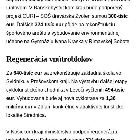
Liptovom. V Banskobystrickom kraji bude podporený
projekt CURI – SOŠ drevárska Zvolen sumou
300-tisíc
eur
. Ďalších
324-tisíc eur
pôjde na rekonštrukciu
športového areálu a vybudovanie environmentálnej
učebne na Gymnáziu Ivana Kraska v Rimavskej Sobote.
Regenerácia vnútroblokov
Za
640-tisíc eur
sa zrekonštruuje základná škola vo
Svidníku v
Prešovskom kraji
. Na výstavbu ďalšej etapy
cykloturistického chodníka v Levoči vyčlenili
494-tisíc
eur
. Vybudovaná bude aj nová cyklotrasa za
1,36
milióna eur
v Ždiari, konkrétne v atraktívnej turistickej
lokalite Strednica.
V
Košickom kraji
ministerstvo podporí regeneráciu