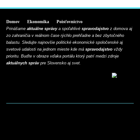
Domov
Ekonomika
Poisťovníctvo
Prinášame
aktuálne správy
a spoľahlivé
spravodajstvo
z domova aj
zo zahraničia v reálnom čase rýchlo prehľadne a bez zbytočného
balastu. Sledujte najnovšie politické ekonomické spoločenské aj
svetové udalosti na jednom mieste kde má
spravodajstvo
vždy
prioritu. Buďte v obraze vďaka portálu ktorý patrí medzi zdroje
aktuálnych správ
pre Slovensko aj svet.
BLOG
CONTACT
MARKETMINDS HOME
UKÁŽKOVÁ STRÁNKA