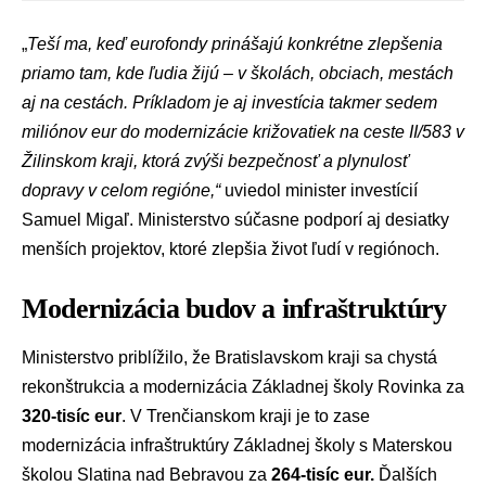
„
Teší ma, keď eurofondy prinášajú konkrétne zlepšenia
priamo tam, kde ľudia žijú – v školách, obciach, mestách
aj na cestách. Príkladom je aj investícia takmer sedem
miliónov eur do modernizácie križovatiek na ceste II/583 v
Žilinskom kraji, ktorá zvýši bezpečnosť a plynulosť
dopravy v celom regióne,“
uviedol
minister investícií
Samuel Migaľ
. Ministerstvo súčasne podporí aj desiatky
menších projektov, ktoré zlepšia život ľudí v regiónoch.
Modernizácia budov a infraštruktúry
Ministerstvo priblížilo, že
Bratislavskom kraji
sa chystá
rekonštrukcia a modernizácia Základnej školy Rovinka za
320-tisíc eur
. V
Trenčianskom kraji
je to zase
modernizácia infraštruktúry Základnej školy s Materskou
školou Slatina nad Bebravou za
264-tisíc eur.
Ďalších