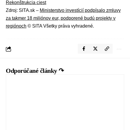
Rekonštrukcia ciest
Zdroj: SITA.sk –
Ministerstvo investícií podpísalo zmluvy
za takmer 18 miliónov eur, podporené budú projekty v
regiónoch
© SITA Všetky práva vyhradené.
Odporúčané články ↷