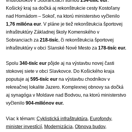
vnútroblokov v Sobranciach sumou
234-tisíc eur
.
Košický kraj sa dočká aj rekonštrukcie cesty Kostoľany
nad Hornádom – Sokoľ, na ktorú ministerstvo vyčlenilo
1,76 milióna eur
. V pláne je tiež rekonštrukcia športovej
infraštruktúry Základnej školy Komenského v
Sobranciach za
218-tisíc
, či rekonštrukcia športovej
infraštruktúry v obci Slanské Nové Mesto za
178-tisíc eur.
Spolu
340-tisíc eur
pôjde aj na výstavbu novej časti
stokovej siete v obci Slavkovce. Do Košického kraja
poputuje aj
595-tisíc eur
na výstavbu chodníkov v
rekreačnej lokalite Jazero. Komplexnej obnovy sa dočká
aj synagóga v Moldave nad Bodvou, na ktorú ministerstvo
vyčlenilo
904-miliónov eur.
Viac k témam:
Cyklistická infraštruktúra
,
Eurofondy
,
minister investícií
,
Modernizácia
,
Obnova budov
,