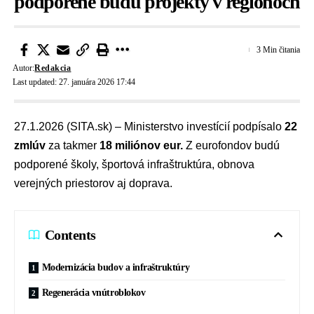
podporené budú projekty v regiónoch
3 Min čitania
Autor:
Redakcia
Last updated: 27. januára 2026 17:44
27.1.2026 (SITA.sk) –
Ministerstvo investícií
podpísalo
22
zmlúv
za takmer
18 miliónov eur.
Z
eurofondov
budú
podporené školy, športová infraštruktúra, obnova
verejných priestorov aj doprava.
Contents
Modernizácia budov a infraštruktúry
Regenerácia vnútroblokov